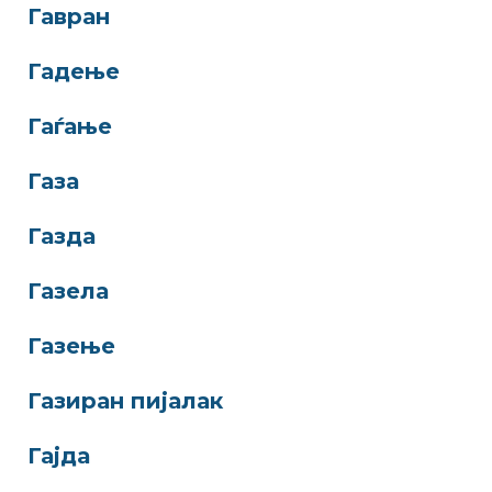
Гавран
Гадење
Гаѓање
Газа
Газда
Газела
Газење
Газиран пијалак
Гајда