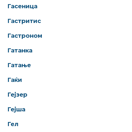
Гасеница
Гастритис
Гастроном
Гатанка
Гатање
Гаќи
Гејзер
Гејша
Гел