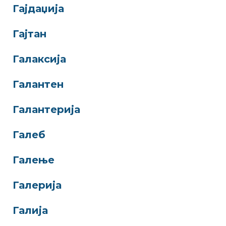
Гајдаџија
Гајтан
Галаксија
Галантен
Галантерија
Галеб
Галење
Галерија
Галија