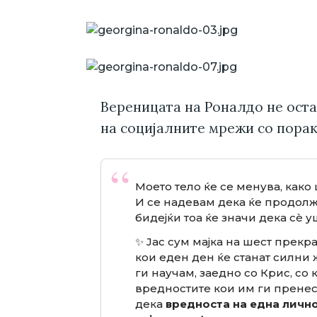
Вереницата на Роналдо не оста
на социјалните мрежи со порак
Моето тело ќе се менува, како 
И се надевам дека ќе продолж
бидејќи тоа ќе значи дека сè 
✨ Јас сум мајка на шест прекр
кои еден ден ќе станат силни 
ги научам, заедно со Крис, со
вредностите кои им ги пренесув
дека
вредноста на една лично