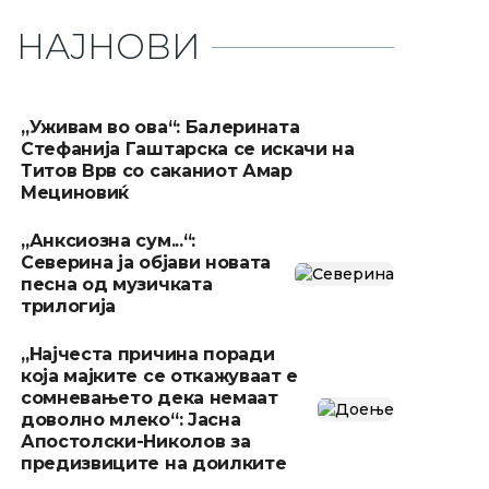
НАЈНОВИ
„Уживам во ова“: Балерината
Стефанија Гаштарска се искачи на
Титов Врв со саканиот Амар
Мециновиќ
„Анксиозна сум...“:
Северина ја објави новата
песна од музичката
трилогија
„Најчеста причина поради
која мајките се откажуваат е
сомневањето дека немаат
доволно млеко“: Јасна
Апостолски-Николов за
предизвиците на доилките