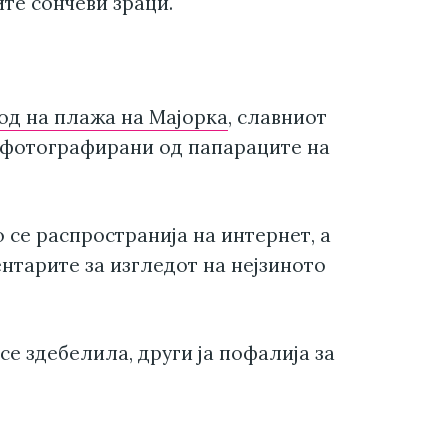
те сончеви зраци.
од на плажа на Мајорка
, славниот
 фотографирани од папараците на
се распространија на интернет, а
нтарите за изгледот на нејзиното
се здебелила, други ја пофалија за