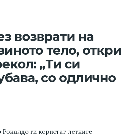
з возврати на
зиното тело, откри
екол: „Ти си
убава, со одлично
 Роналдо ги користат летните