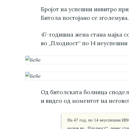
Бројот на успешни инвитро при
Битола постојано се зголемува.
47-годишна жена стана мајка 
во „Плодност“ по 14 неуспешни
Од битолската болница сподел
и видео од моментот на неговот
На 47 год. по 14 неуспешни ИВФ
надеж во „Плодност“, денес стан