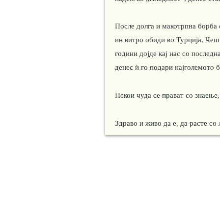
После долга и макотрпна борба
ин витро обиди во Турција, Чешк
години дојде кај нас со последн
денес ѝ го подари најголемото 
Некои чуда се прават со знаење,
Здраво и живо да е, да расте со