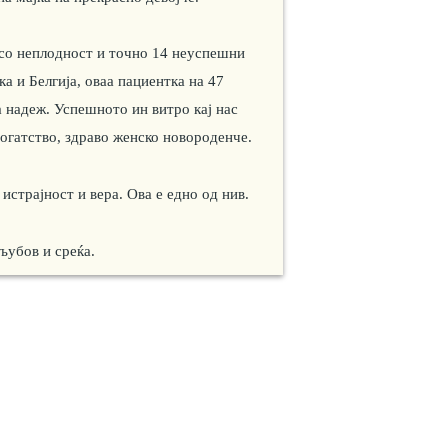
 со неплодност и точно 14 неуспешни
а и Белгија, оваа пациентка на 47
а надеж. Успешното ин витро кај нас
богатство, здраво женско новороденче.
 истрајност и вера. Ова е едно од нив.
 љубов и среќа.