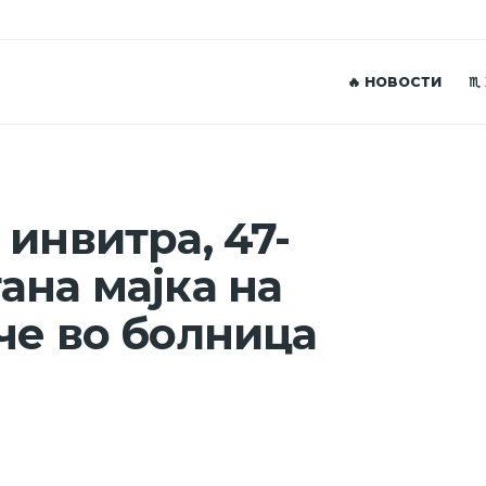
🔥 НОВОСТИ
♏
инвитра, 47-
ана мајка на
че во болница