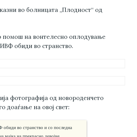
казни во болницата „Плодност“ од
со помош на вонтелесно оплодување
 ИВФ обиди во странство.
ија фотографија од новороденчето
о доаѓање на овој свет:
 обиди во странство и со последна
а мајка на прекрасно девојче.