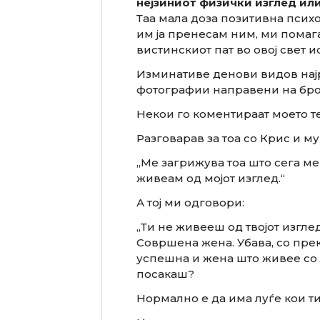
нејзиниот физички изглед или
Таа мала доза позитивна психол
им ја пренесам ним, ми помага
вистинскиот пат во овој свет и
Изминативе денови видов нај
фотографии направени на бро
Некои го коментираат моето тел
Разговарав за тоа со Крис и му
„Ме загрижува тоа што сега ме
живеам од мојот изглед.“
А тој ми одговори:
„Ти не живееш од твојот изглед
Совршена жена. Убава, со прек
успешна и жена што живее со 
посакаш?
Нормално е да има луѓе кои ти