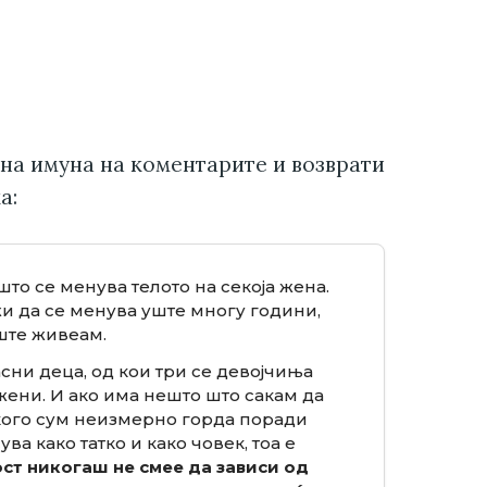
на имуна на коментарите и возврати
а:
што се менува телото на секоја жена.
и да се менува уште многу години,
уште живеам.
асни деца, од кои три се девојчиња
жени. И ако има нешто што сакам да
 кого сум неизмерно горда поради
а како татко и како човек, тоа е
ст никогаш не смее да зависи од