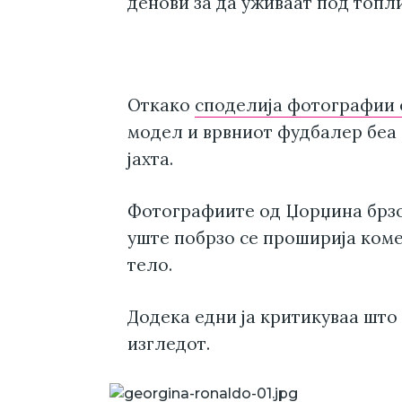
денови за да уживаат под топли
Откако
споделија фотографии 
модел и врвниот фудбалер беа
јахта.
Фотографиите од Џорџина брзо 
уште побрзо се проширија коме
тело.
Додека едни ја критикуваа што 
изгледот.