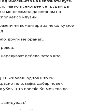
 од мислењето на непознати луѓе.
огија која секој ден се трудам да
 и мене самата да останам на
сполнет со илузии.
различни коментари за неколку мои
д.
о, други ме бранат...
 реков:
 нарекуваат дебела, затоа што
. Ти живееш од тоа што си.
расно тело, мајка, добар човек,
љубов. Што повеќе би можела да
 завидуваат.“