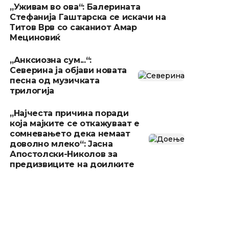
„Уживам во ова“: Балерината
Стефанија Гаштарска се искачи на
Титов Врв со саканиот Амар
Мециновиќ
„Анксиозна сум...“:
Северина ја објави новата
песна од музичката
трилогија
„Најчеста причина поради
која мајките се откажуваат е
сомневањето дека немаат
доволно млеко“: Јасна
Апостолски-Николов за
предизвиците на доилките