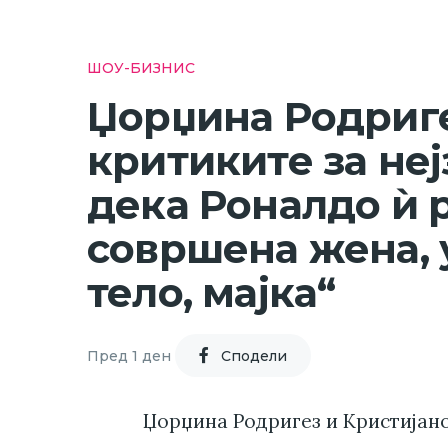
ШОУ-БИЗНИС
Џорџина Родриге
критиките за неј
дека Роналдо ѝ р
совршена жена, 
тело, мајка“
Пред 1 ден
Cподели
Џорџина Родригез и Кристијано