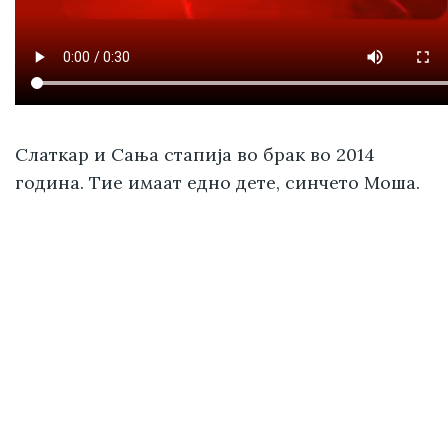
Слаткар и Сања стапија во брак во 2014
година. Тие имаат едно дете, синчето Моша.