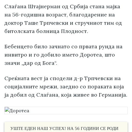
Слаѓана Штајнерман од Србија стана мајка
на 56-годишна возраст, благодарение на
доктор Таше Трпчевски и стручниот тим од
битолската болница Плодност.
Бебенцето било зачнато со првата рунда на
инвитро и го добило името Доротеа, што
значи „дар од Бога“.
Среќната вест ја сподели д-р Трпчевски на
социјалните мрежи, заедно со пораката која
ја добил од Слаѓана, која живее во Германија.
УШТЕ ЕДЕН НАШ УСПЕХ! НА 56 ГОДИНИ СЕ РОДИ