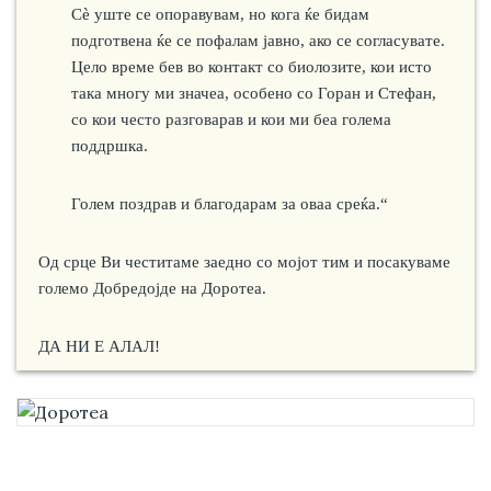
Сè уште се опоравувам, но кога ќе бидам
подготвена ќе се пофалам јавно, ако се согласувате.
Цело време бев во контакт со биолозите, кои исто
така многу ми значеа, особено со Горан и Стефан,
со кои често разговарав и кои ми беа голема
поддршка.
Голем поздрав и благодарам за оваа среќа.“
Од срце Ви честитаме заедно со мојот тим и посакуваме
големо Добредојде на Доротеа.
ДА НИ Е АЛАЛ!