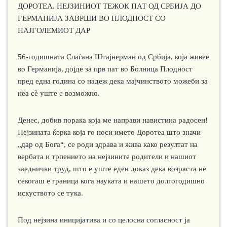
ДОРОТЕА. НЕЈЗИНИОТ ТЕЖОК ПАТ ОД СРБИЈА ДО
ГЕРМАНИЈА ЗАВРШИ ВО ПЛОДНОСТ СО
НАЈГОЛЕМИОТ ДАР
56-годишната Слаѓана Штајнерман од Србија, која живее
во Германија, дојде за прв пат во Болница Плодност
пред една година со надеж дека мајчинството можеби за
неа сè уште е возможно.
Денес, добив порака која ме направи навистина радосен!
Нејзината ќерка која го носи името Доротеа што значи
„дар од Бога“, се роди здрава и жива како резултат на
вербата и трпението на нејзините родители и нашиот
заеднички труд, што е уште еден доказ дека возраста не
секогаш е граница кога науката и нашето долгогодишно
искуството се тука.
Под нејзина иницијатива и со целосна согласност ја