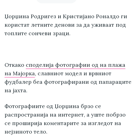
Џорџина Родригез и Кристијано Роналдо ги
користат летните денови за да уживаат под
топлите сончеви зраци.
Откако
споделија фотографии од на плажа
на Мајорка
, славниот модел и врвниот
фудбалер беа фотографирани од папараците
на јахта.
Фотографиите од Џорџина брзо се
распространија на интернет, а уште побрзо
се проширија коментарите за изгледот на
нејзиното тело.