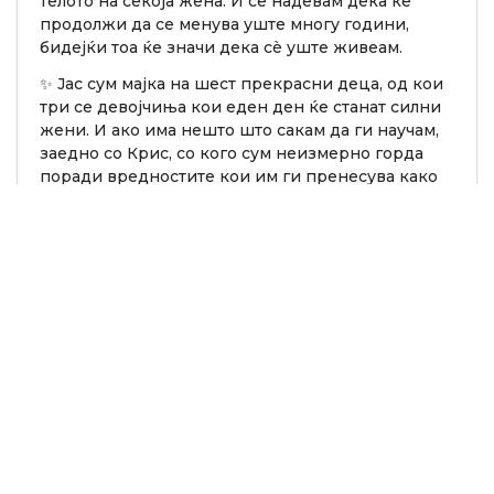
телото на секоја жена. И се надевам дека ќе
продолжи да се менува уште многу години,
бидејќи тоа ќе значи дека сè уште живеам.
✨ Јас сум мајка на шест прекрасни деца, од кои
три се девојчиња кои еден ден ќе станат силни
жени. И ако има нешто што сакам да ги научам,
заедно со Крис, со кого сум неизмерно горда
поради вредностите кои им ги пренесува како
татко и како човек, тоа е дека
вредноста на
една личност никогаш не смее да зависи од
нејзиниот физички изглед или од мислењето
на непознати луѓе.
Таа мала доза позитивна
психологија која секој ден се трудам да им ја
пренесам ним, ми помага и мене самата да
останам на вистинскиот пат во овој свет
исполнет со илузии.
Изминативе денови видов најразлични
коментари за неколку мои фотографии
направени на брод.
Некои го коментираат моето тело, други ме