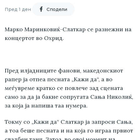
Пред 1 ден
Cподели
Марко Маринковиќ-Слаткар се разнежни на
концертот во Охрид.
Пред илјадниците фанови, македонскиот
рапер ја отпеа песната „Кажи да“, а во
меѓувреме кратко се повлече зад сцената
само за да ја бакне сопругата Сања Николиќ,
за која ја напиша таа нумера.
Токму со „Кажи да“ Слаткар ја запроси Сања,
а тоа беше песната и на која го играа првиот
свадбен танц. Затоа, во овој момент на