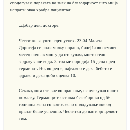
споделувам пораката во знак на благодарност што ми ја
испрати оваа храбра пациентка:
„Добар ден, докторе.
Честитки за уште еден успех. 23.04 Малата
Доротеја се роди малку порано, бидејќи во осмиот
месец почнав многу да отекувам, моето тело
задржуваше вода. Затоа ме породија 15 дена пред
терминот. Но, во ред е, најважно е дека бебето е
здраво и дека доби оценка 10.
Секако, кога сте вие во прашање, не очекував ништо
помалку. Германците останаа без зборови од 56-
годишна жена со вонтелесно оплодување кое од
првпат беше успешно. Честитки до вас и до целиот
тим.