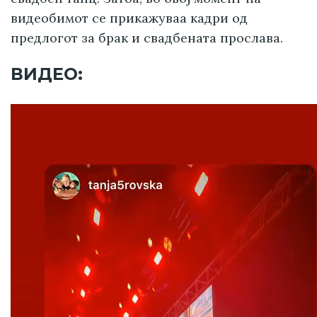
видеобимот се прикажуваа кадри од
предлогот за брак и свадбената прослава.
ВИДЕО: