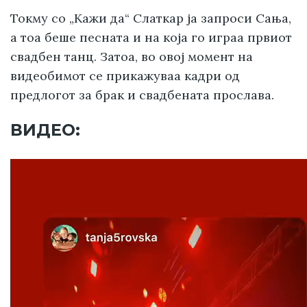
Токму со „Кажи да“ Слаткар ја запроси Сања,
а тоа беше песната и на која го играа првиот
свадбен танц. Затоа, во овој момент на
видеобимот се прикажуваа кадри од
предлогот за брак и свадбената прослава.
ВИДЕО: