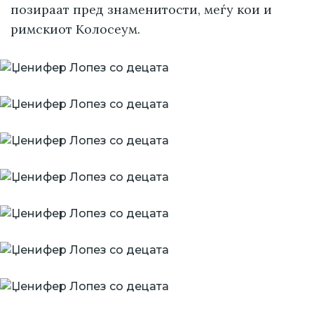
позираат пред знаменитости, меѓу кои и
римскиот Колосеум.