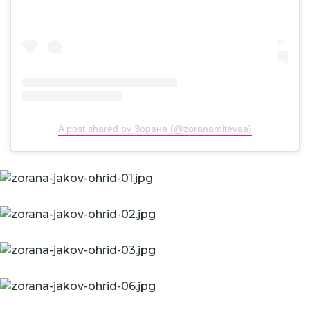
A post shared by Зорана (@zoranamitevaa)