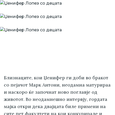
Близнаците, кои Џенифер ги доби во бракот
со пејачот Марк Антони, неодамна матурираа
и наскоро ќе започнат ново поглавје од
животот. Во неодамнешно интервју, гордата
мајка откри дека двајцата биле примени на
сите пет факултети на кои конкурирале и