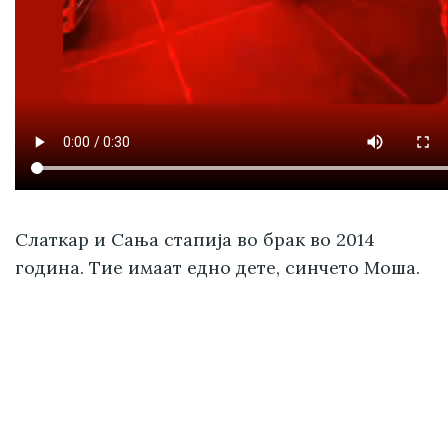
Слаткар и Сања стапија во брак во 2014
година. Тие имаат едно дете, синчето Моша.