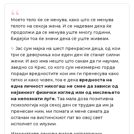
Моето тело ќе се менува, како што се менува
телото на секоја жена. И се надевам дека ќе
продолжи да се менува уште многу години,
бидејќи тоа ќе значи дека сè уште живеам.
✨ Јас сум мајка на шест прекрасни деца, од кои
три се девојчиња кои еден ден ќе станат силни
жени. И ако има нешто што сакам да ги научам,
заедно со Крис, со кого сум неизмерно горда
поради вредностите кои им ги пренесува како
татко и како човек, тоа е дека
вредноста на
една личност никогаш не смее да зависи од
нејзиниот физички изглед или од мислењето
на непознати луѓе.
Таа мала доза позитивна
психологија која секој ден се трудам да им ја
пренесам ним, ми помага и мене самата да
останам на вистинскиот пат во овој свет
исполнет со илузии.
Изминативе денови видов најразлични