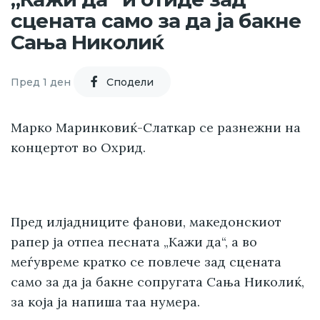
сцената само за да ја бакне
Сања Николиќ
Пред 1 ден
Cподели
Марко Маринковиќ-Слаткар се разнежни на
концертот во Охрид.
Пред илјадниците фанови, македонскиот
рапер ја отпеа песната „Кажи да“, а во
меѓувреме кратко се повлече зад сцената
само за да ја бакне сопругата Сања Николиќ,
за која ја напиша таа нумера.