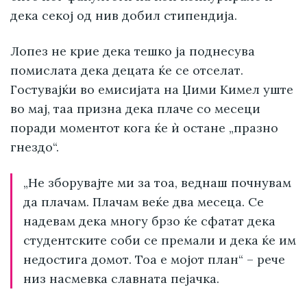
дека секој од нив добил стипендија.
Лопез не крие дека тешко ја поднесува
помислата дека децата ќе се отселат.
Гостувајќи во емисијата на Џими Кимел уште
во мај, таа призна дека плаче со месеци
поради моментот кога ќе ѝ остане „празно
гнездо“.
„Не зборувајте ми за тоа, веднаш почнувам
да плачам. Плачам веќе два месеца. Се
надевам дека многу брзо ќе сфатат дека
студентските соби се премали и дека ќе им
недостига домот. Тоа е мојот план“ – рече
низ насмевка славната пејачка.