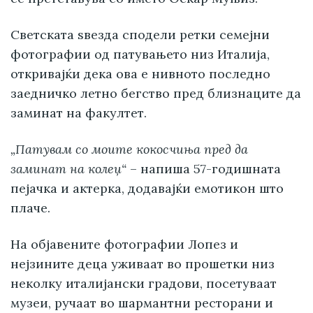
Светската ѕвезда сподели ретки семејни
фотографии од патувањето низ Италија,
откривајќи дека ова е нивното последно
заедничко летно бегство пред близнаците да
заминат на факултет.
„Патувам со моите кокосчиња пред да
заминат на колеџ“
– напиша 57-годишната
пејачка и актерка, додавајќи емотикон што
плаче.
На објавените фотографии Лопез и
нејзините деца уживаат во прошетки низ
неколку италијански градови, посетуваат
музеи, ручаат во шармантни ресторани и