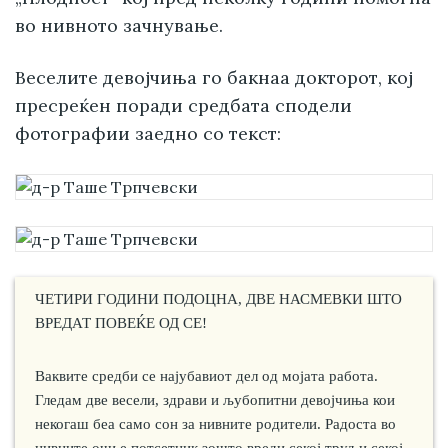
во нивното зачнување.
Веселите девојчиња го бакнаа докторот, кој
пресреќен поради средбата сподели
фотографии заедно со текст:
ЧЕТИРИ ГОДИНИ ПОДОЦНА, ДВЕ НАСМЕВКИ ШТО
ВРЕДАТ ПОВЕЌЕ ОД СЕ!
Ваквите средби се најубавиот дел од мојата работа.
Гледам две весели, здрави и љубопитни девојчиња кои
некогаш беа само сон за нивните родители. Радоста во
нивните очи е потсетник зошто вреди секој труд и секој