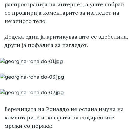
распространија на интернет, а уште побрзо
се проширија коментарите за изгледот на
нејзиното тело.
Додека едни ја критикуваа што се здебелила,
други ја пофалија за изгледот.
Вереницата на Роналдо не остана имуна на
коментарите и возврати на социјалните
мрежи со порака: