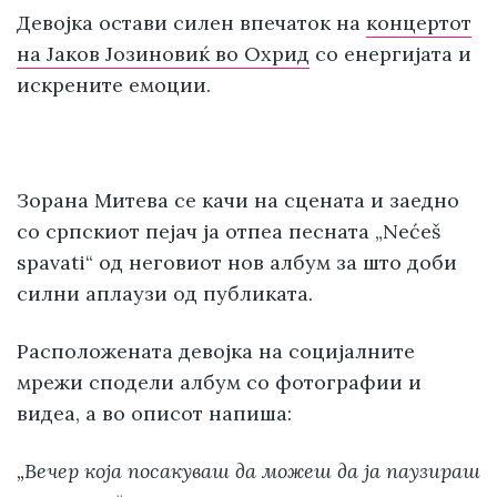
Девојка
остави силен впечаток на
концертот
на Јаков Јозиновиќ во Охрид
со енергијата и
искрените емоции.
Зорана Митева се качи на сцената и заедно
со српскиот пејач ја отпеа песната „Nećeš
spavati“ од неговиот нов албум за што доби
силни аплаузи од публиката.
Расположената девојка на социјалните
мрежи сподели албум со фотографии и
видеа, а во описот напиша:
„Вечер која посакуваш да можеш да ја паузираш