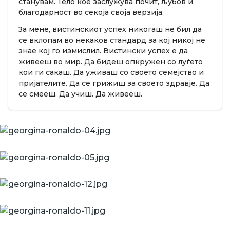
станувам. Тело кое заслужува почит, љубов и
благодарност во секоја своја верзија.
За мене, вистинскиот успех никогаш не бил да
се вклопам во некаков стандард за кој никој не
знае кој го измислил. Вистински успех е да
живееш во мир. Да бидеш опкружен со луѓето
кои ги сакаш. Да уживаш со своето семејство и
пријателите. Да се грижиш за своето здравје. Да
се смееш. Да учиш. Да живееш.