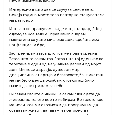
што е навистина важно.
Интересно е што ова се случува секое лето.
Секоја година моето тело повторно станува тема
на разговор.
И тогаш се прашувам... каде е тој стандард? Кој
одлучува кое тело е „правилно“? Зарем
навистина сè уште мислиме дека среќата има
конфекциски број?
Јас тренирам затоа што тоа ме прави среќна.
Затоа што го сакам тоа. Затоа што тој еден час во
теретана е еден од најубавите делови од мојот
ден. Ми носи здравје, душевен мир,
дисциплина, енергија и благосостојба. Никогаш
не ми било цел да ослабам, отсекогаш било
начин да се грижам за себе.
Ги сакам своите облини. Ја сакам слободата да
живеам во телото кое го избирам. Во телото кое
ме носи, кое ми овозможи да прегрнувам, да
создавам живот, да паѓам и повторно да