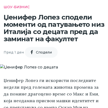
ШОУ-БИЗНИС
Џенифер Лопез сподели
моменти од патувањето низ
Италија со децата пред да
заминат на факултет
Пред 1 ден
Cподели
Џенифер Лопез ги искористи последните
недели пред големата животна промена за
да помине драгоцено време со Макс и Еми,
која неодамна присвои машки идентитет и
се претставува со името Оскар Муњиз.