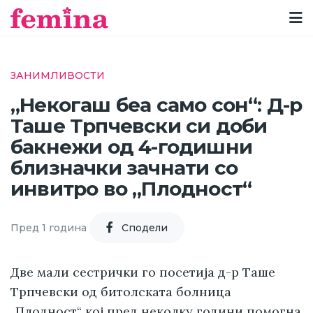
ЗАНИМЛИВОСТИ
„Некогаш беа само сон“: Д-р
Таше Трпчевски си доби
бакнежи од 4-годишни
близначки зачнати со
инвитро во „Плодност“
Пред 1 година
Cподели
Две мали сестрички го посетија д-р Таше
Трпчевски од битолската болница
„Плодност“ кој пред неколку години помогна