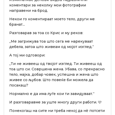
коментари за неколку мои фотографии
направени на брод.
Некои го коментираат моето тело, други ме
бранат...
Разговарав за тоа со Крис и му реков:
„Ме загрижува тоа што сега ме нарекуваат
дебела, затоа што живеам од мојот изглед.“
А тој ми одговори:
„Ти не живееш од твојот изглед. Ти живееш од
тоа што си. Совршена жена. Убава, со прекрасно
тело, мајка, добар човек, успешна и жена што
живее со љубов. Што повеќе би можела да
посакаш?
Нормално е да има луѓе кои ти завидуваат.“
И разговаравме за уште многу други работи. 🩷
Понекогаш на сите ни треба некој да нè потсети