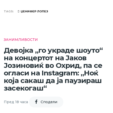
TAGS
ЏЕНИФЕР ЛОПЕЗ
ЗАНИМЛИВОСТИ
Девојка „го украде шоуто“
на концертот на Јаков
Јозиновиќ во Охрид, па се
огласи на Instagram: „Ноќ
која сакаш да ја паузираш
засекогаш“
Пред 18 часа
Cподели