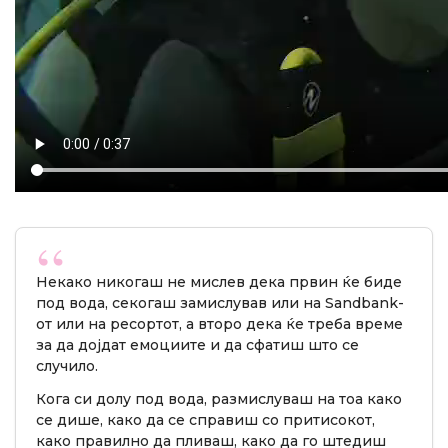
Некако никогаш не мислев дека првин ќе биде
под вода, секогаш замислував или на Sandbank-
от или на ресортот, а второ дека ќе треба време
за да дојдат емоциите и да сфатиш што се
случило.
Кога си долу под вода, размислуваш на тоа како
се дише, како да се справиш со притисокот,
како правилно да пливаш, како да го штедиш