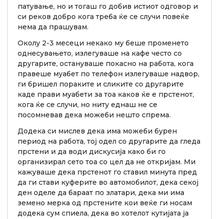
патување, но и тогаш го добив истиот одговор и
си реков добро кога треба ќе се случи повеќе
нема да прашувам.
Околу 2-3 месеци некако му беше променето
однесувањето, излегуваше на кафе често со
другарите, остануваше покасно на работа, кога
правеше муабет по телефон излегуваше надвор,
ги бришел пораките и сликите со другарите
каде прави муабети за тоа каков ќе е прстенот,
кога ќе се случи, но ниту еднаш не се
посомневав дека можеби нешто спрема.
Додека си мислев дека има можеби бурен
период на работа, тој одел со другарите да гледа
прстени и да води дискусија како би го
организирал сето тоа со цел да не откријам. Ми
кажуваше дека прстенот го ставил минута пред
да ги стави куферите во автомобилот, дека секој
ден оделе да бараат по златари, дека ми има
земено мерка од прстените кои веќе ги носам
додека сум спиела, дека во хотелот кутијата ја