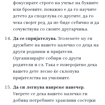
фокусирате строго на учење на буквите
или броевите, поважно е да го научите
детето да споделува со другите, да го
чека својот ред, да не биде себично и да
сочувствува со своите другарчиња.
Да се спријателува.
Зголемете му ги
дружбите на вашето малечко со деца на
други роднини и пријатели.
Организирајте собири со други
родители и сл. Така е поверојатно дека
вашето дете лесно ќе склопува
пријателства на училиште.
Да си легнува навреме навечер.
Уверете се дека вашето малечко ги
добива потребните хранливи состојки