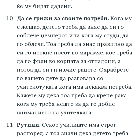
ќе му бидат дадени.
Да се грижи за своите потреби.
Кога му
е жешко, детето треба да знае да си го
соблече џемперот или кога му студи, да
го облече. Тоа треба да знае правилно да
си го исекне носот во марамче, кое треба
да го фрли во корпата за отпадоци, а
потоа да си ги измие рацете. Охрабрете
го вашето дете да разговара со
учителот/ката кога има некаква потреба.
Кажете му дека тоа треба да крене рака
кога му треба нешто за да го добие
вниманието на учителката.
Рутини.
Секое училиште има строг
распоред, а тоа значи дека детето треба