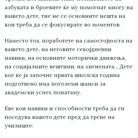
азбуката и броевите ќе му помогнат многу на
вашето дете, тие не се основните нешта на
кои треба да се фокусирате во моментов.
Наместо тоа, поработете на самостојноста на
вашето дете, на неговите секојдневни
навики, на основните моторички движења,
на социјалните вештини, на хигиената... Дете
кое ќе ја започне првата школска година
подготвено има поголеми шанси за
академски успех понатаму.
Еве кои навики и способности треба да ги
поседува вашето дете пред да тргне на
училиште: