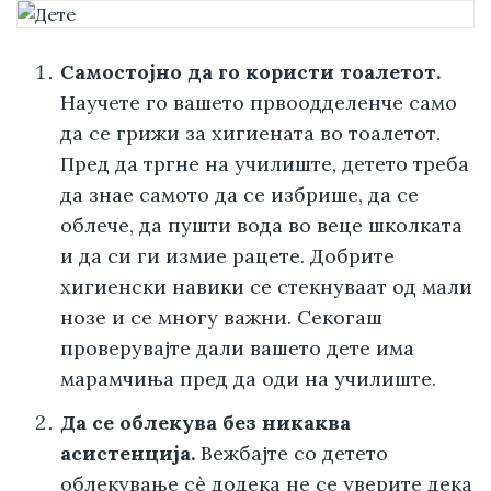
Самостојно да го користи тоалетот.
Научете го вашето првоодделенче само
да се грижи за хигиената во тоалетот.
Пред да тргне на училиште, детето треба
да знае самото да се избрише, да се
облече, да пушти вода во веце школката
и да си ги измие рацете. Добрите
хигиенски навики се стекнуваат од мали
нозе и се многу важни. Секогаш
проверувајте дали вашето дете има
марамчиња пред да оди на училиште.
Да се облекува без никаква
асистенција.
Вежбајте со детето
облекување сè додека не се уверите дека