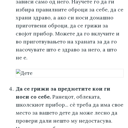
зависи само од него. Научете го да ги
избира правилните оброци за себе, да се
храни здраво, а ако си носи домашно
приготвени оброци, да се грижи за
својот прибор. Можете да го вклучите и
во приготвувањето на храната за да го
насочувате што е здраво за него, а што
не е.
Да се грижи за предметите кои ги
носи со себе.
Ранецот, облеката,
школскиот прибор... сè треба да има свое
место за вашето дете да може лесно да
провери дали нешто му недостасува.