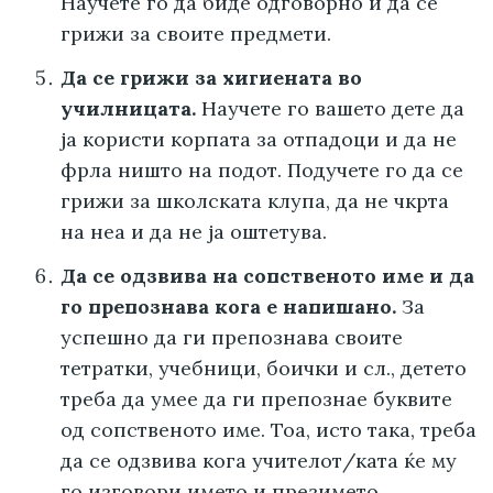
Научете го да биде одговорно и да се
грижи за своите предмети.
Да се грижи за хигиената во
училницата.
Научете го вашето дете да
ја користи корпата за отпадоци и да не
фрла ништо на подот. Подучете го да се
грижи за школската клупа, да не чкрта
на неа и да не ја оштетува.
Да се одзвива на сопственото име и да
го препознава кога е напишано.
За
успешно да ги препознава своите
тетратки, учебници, боички и сл., детето
треба да умее да ги препознае буквите
од сопственото име. Тоа, исто така, треба
да се одзвива кога учителот/ката ќе му
го изговори името и презимето.