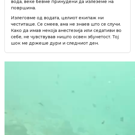
вода, веќе бевме принудени да излеземе на
површина.
Излеговме од водата, целиот екипаж ни
честиташе. Се смеев, ама не знаев што се случи.
Како да имав некоја анестезија или седативи во
себе, не чувствував ништо освен збунетост. Тој
шок ме држеше дури и следниот ден.