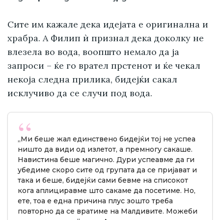
Сите им кажале дека идејата е оригинална и
храбра. А Филип ѝ признал дека доколку не
влезела во вода, воопшто немало да ја
запроси – ќе го врател прстенот и ќе чекал
некоја следна прилика, бидејќи сакал
исклучиво да се случи под вода.
„Ми беше жал единствено бидејќи тој не успеа
ништо да види од излетот, а премногу сакаше.
Навистина беше магично. Дури успеавме да ги
убедиме скоро сите од групата да се пријават и
така и беше, бидејќи сами бевме на списокот
кога аплициравме што сакаме да посетиме. Но,
ете, тоа е една причина плус зошто треба
повторно да се вратиме на Малдивите. Можеби