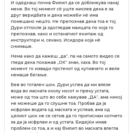
И одеднаш почна Филип да се доближува накај
мене. Во тој момент сè уште мислев дека е за
друг веридбата и дека можеби нè има
помешано нешто. Не препознав дека тоа е тој.
Дури отпосле ја здогледав маицата по која го
препознав, како и останатиот екипаж од
инструктори и, секако, Исидора која нè
снимаше.
Нема како да кажеш „да“, па на самото видео се
гледа дека покажав „ОК“ знак, хаха. Во тој
момент го извади прстенот од кутивчето и веќе
немаше бегање.
Бев во тотален шок. Дури успеа да ми влезе
вода во маската околу носот и преку устата,
може од тоа што во себе кажував „ДА“, ама никој
не можеше да го слушне тоа. Пробав да ја
исфрлам водата од маската и успеав, ама од
целиот шок не се сетив да го притиснам копчето
за да ја исфрлам и од устата. Бидејќи имав
проблем со тоа, а и кај Филип во маската влегла