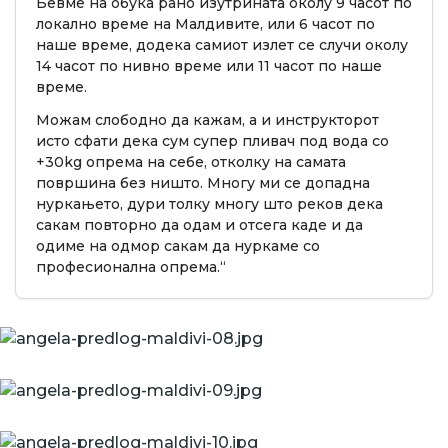
Бевме на обука рано изутрината околу 9 часот по
локално време на Малдивите, или 6 часот по
наше време, додека самиот излет се случи околу
14 часот по нивно време или 11 часот по наше
време.
Можам слободно да кажам, а и инструкторот
исто сфати дека сум супер пливач под вода со
+30kg опрема на себе, отколку на самата
површина без ништо. Многу ми се допадна
нуркањето, дури толку многу што реков дека
сакам повторно да одам и отсега каде и да
одиме на одмор сакам да нуркаме со
професионална опрема.“