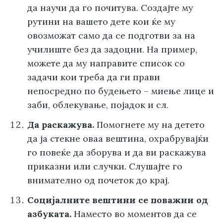
да научи да го почитува. Создајте му
рутини на вашето дете кои ќе му
овозможат само да се подготви за на
училиште без да задоцни. На пример,
можете да му направите список со
задачи кои треба да ги прави
непосредно по будењето – миење лице и
заби, облекување, појадок и сл.
Да раскажува.
Помогнете му на детето
да ја стекне оваа вештина, охрабрувајќи
го повеќе да зборува и да ви раскажува
приказни или случки. Слушајте го
внимателно од почеток до крај.
Социјалните вештини се поважни од
азбуката.
Наместо во моментов да се