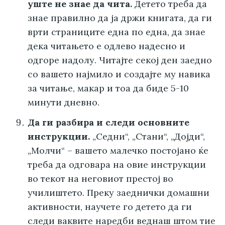
уште не знае да чита.
Детето треба да
знае правилно да ја држи книгата, да ги
врти страниците една по една, да знае
дека читањето е одлево надесно и
одгоре надолу. Читајте секој ден заедно
со вашето најмило и создајте му навика
за читање, макар и тоа да биде 5-10
минути дневно.
Да ги разбира и следи основните
инструкции.
„Седни“, „Стани“, „Дојди“,
„Молчи“ – вашето малечко постојано ќе
треба да одговара на овие инструкции
во текот на неговиот престој во
училиштето. Преку заеднички домашни
активности, научете го детето да ги
следи ваквите наредби веднаш штом тие