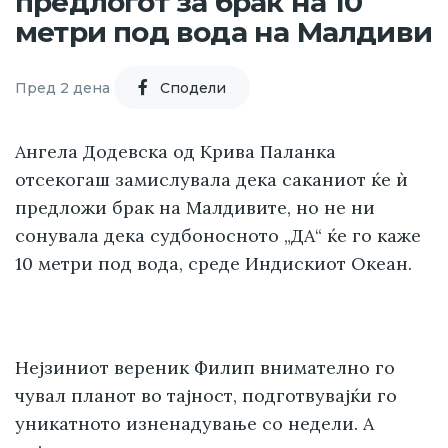
предлогот за брак на 10
метри под вода на Малдиви
Пред 2 дена
Cподели
Ангела Додевска од Крива Паланка
отсекогаш замислувала дека саканиот ќе ѝ
предложи брак на Малдивите, но не ни
сонувала дека судбоносното „ДА“ ќе го каже
10 метри под вода, среде Индискиот Океан.
Нејзиниот вереник Филип внимателно го
чувал планот во тајност, подготвувајќи го
уникатното изненадување со недели. А