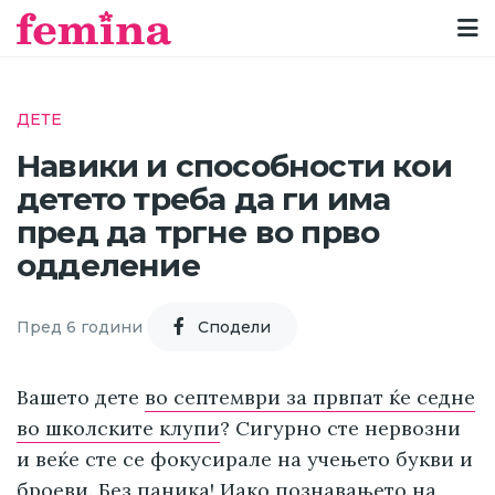
ДЕТЕ
Навики и способности кои
детето треба да ги има
пред да тргне во прво
одделение
Пред 6 години
Cподели
Вашето дете
во септември за првпат ќе седне
во школските клупи
? Сигурно сте нервозни
и веќе сте се фокусирале на учењето букви и
броеви. Без паника! Иако познавањето на