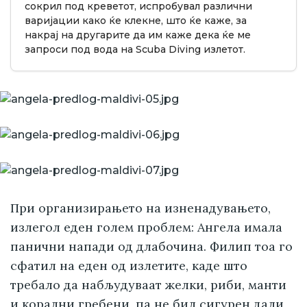
сокрил под креветот, испробувал различни
варијации како ќе клекне, што ќе каже, за
накрај на другарите да им каже дека ќе ме
запроси под вода на Scuba Diving излетот.
При организирањето на изненадувањето,
излегол еден голем проблем: Ангела имала
панични напади од длабочина. Филип тоа го
сфатил на еден од излетите, каде што
требало да набљудуваат желки, риби, манти
и корални гребени, па не бил сигурен дали