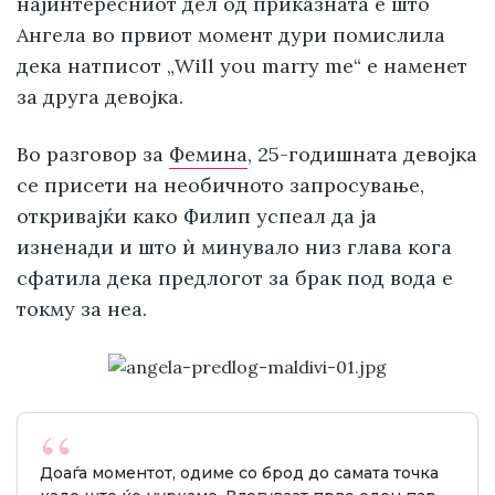
најинтересниот дел од приказната е што
Ангела во првиот момент дури помислила
дека натписот „Will you marry me“ е наменет
за друга девојка.
Во разговор за
Фемина
, 25-годишната девојка
се присети на необичното запросување,
откривајќи како Филип успеал да ја
изненади и што ѝ минувало низ глава кога
сфатила дека предлогот за брак под вода е
токму за неа.
Доаѓа моментот, одиме со брод до самата точка