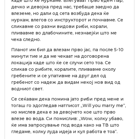
каде што ќе нуркаме. Влегуваат прво еден пар,
дечко и девојка пред нас, требаше заедно да
влеземе, но дали од сета возбуда дека ќе
нуркам, влегов со инструкторот и почнавме. Се
сликавме со разни видови риби, корали,
пливавме во длабочините, незнаејќи што ме
чека следно.
Планот им бил да влезам прво јас, па после 5-10
минути тие и да ме чекаат на договорена
локација каде што ќе се случи сето тоа. Се
сликав со рибите, коралите, пливавме околу
гребените и се упативме на друг дел од
гребенот со надеж да видам некој нов вид од
водниот свет.
Се сеќавам дека помина јато риби пред мене и
тогаш го здогледав натписот „Will you marry me“,
но мислев дека е за девојчето кое што прво
влезе во вода. Си помислив: „Wow, колку убаво,
ќе има запросување под вода како на ТВ што
гледаме, колку луда идеја и кул работа е тоа“.