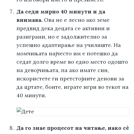
Да седи мирно 40 минути и да
внимава.
Ова не е лесно ако земе
предвид дека децата се активни и
разиграни, но е задолжително за
успешно адаптирање на училиште. На
момчињата најчесто им е потешко да
седат долго време во едно место одошто
на девојчињата, па ако имате син,
искористете ги претстојните денови за
да цртате, боите, играте игри во текот на
40 минути.
Да го знае процесот на читање, иако сè