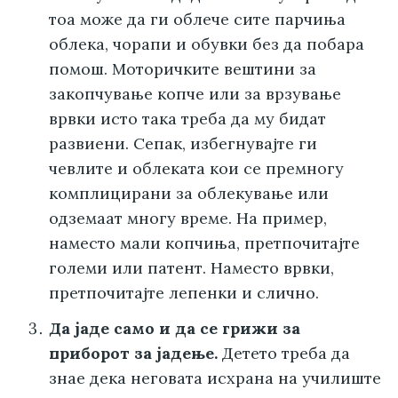
тоа може да ги облече сите парчиња
облека, чорапи и обувки без да побара
помош. Моторичките вештини за
закопчување копче или за врзување
врвки исто така треба да му бидат
развиени. Сепак, избегнувајте ги
чевлите и облеката кои се премногу
комплицирани за облекување или
одземаат многу време. На пример,
наместо мали копчиња, претпочитајте
големи или патент. Наместо врвки,
претпочитајте лепенки и слично.
Да јаде само и да се грижи за
приборот за јадење.
Детето треба да
знае дека неговата исхрана на училиште