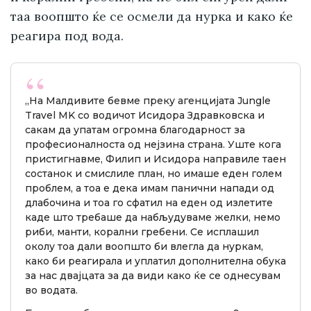
таа воопшто ќе се осмели да нурка и како ќе
реагира под вода.
„На Малдивите бевме преку агенцијата Jungle
Travel MK со водичот Исидора Здравковска и
сакам да упатам огромна благодарност за
професионалноста од нејзина страна. Уште кога
пристигнавме, Филип и Исидора направиле таен
состанок и смислиле план, но имаше еден голем
проблем, а тоа е дека имам панични напади од
длабочина и тоа го сфатил на еден од излетите
каде што требаше да набљудуваме желки, немо
риби, манти, корални гребени. Се исплашил
околу тоа дали воопшто би влегла да нуркам,
како би реагирала и уплатил дополнителна обука
за нас двајцата за да види како ќе се однесувам
во водата.