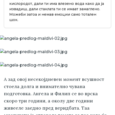
кислородот, дали ти има влезено вода како да ја
извадиш, дали стаклата ти се имаат замаглено.
Можеби затоа и немав емоции само тотален
шок.
А зад овој несекојдневен момент всушност
стоела долга и внимателно чувана
подготовка. Ангела и Филип се во врска
скоро три години, а околу две години
живееле заедно пред веридбата. Таа