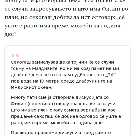
многупати ја отворала темата за тоа кога ќе
се случи запросувањето и што има Филип во
план, но секогаш добивала ист одговор: „сè
уште е рано, има време, можеби за година-
две“.
Секогаш замислував дека тој чин ќе се случи
токму на Малдивите, но ни на крај памет не ми
доаѓаше дека ќе го кажам судбоносното „ДА“
под вода на 10 метри среде длабочините на
Индискиот океан.
Многу пати сме ја отвориле дискусијата со
Филип (вереникот) околу тоа кога ќе се случи,
што има во план околу самата веридба на кое
прашање секогаш ќе добиев одговор сè уште е
рано, има време, можеби за година-две.
Последно правевме дискусија пред самото