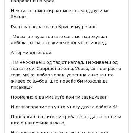
направени на брод.
Некои го коментираат моето тело, други ме
бранат...
Разговарав за тоа со Крис и му реков:
„Ме загрижува тоа што сега ме нарекуваат
дебела, затоа што живеам од мојот изглед.“
А тој ми одговори:
„Ти не живееш од твојот изглед. Ти живееш од
тоа што си. Совршена жена. Убава, со прекрасно
тело, мајка, добар човек, успешна и жена што
живее со љубов. Што повеќе би можела да
посакаш?
Нормално е да има луѓе кои ти завидуваат.“
И разговаравме за уште многу други работи. 🩷
Понекогаш на сите ни треба некој да нè потсети
што е навистина важно.
Интересно е што ова се случува секое лето.