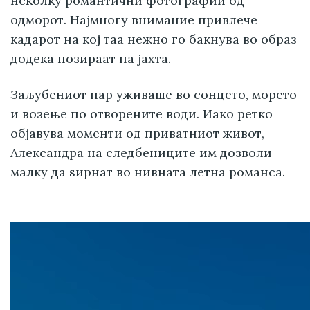
неколку романтични фотографии од
одморот. Најмногу внимание привлече
кадарот на кој таа нежно го бакнува во образ
додека позираат на јахта.
Заљубениот пар уживаше во сонцето, морето
и возење по отворените води. Иако ретко
објавува моменти од приватниот живот,
Александра на следбениците им дозволи
малку да ѕирнат во нивната летна романса.