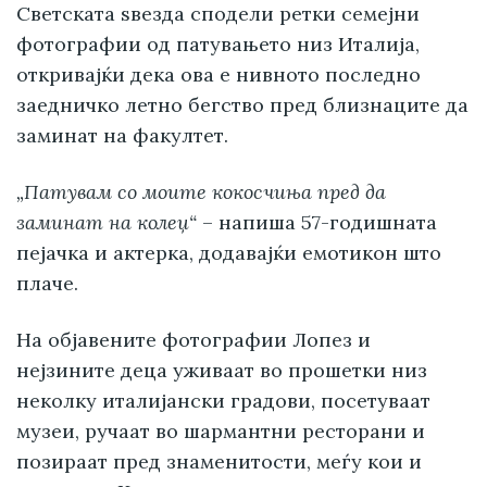
Светската ѕвезда сподели ретки семејни
фотографии од патувањето низ Италија,
откривајќи дека ова е нивното последно
заедничко летно бегство пред близнаците да
заминат на факултет.
„Патувам со моите кокосчиња пред да
заминат на колеџ“
– напиша 57-годишната
пејачка и актерка, додавајќи емотикон што
плаче.
На објавените фотографии Лопез и
нејзините деца уживаат во прошетки низ
неколку италијански градови, посетуваат
музеи, ручаат во шармантни ресторани и
позираат пред знаменитости, меѓу кои и