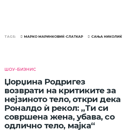
TAGS
МАРКО МАРИНКОВИЌ-СЛАТКАР
САЊА НИКОЛИЌ
ШОУ-БИЗНИС
Џорџина Родригез
возврати на критиките за
нејзиното тело, откри дека
Роналдо ѝ рекол: „Ти си
совршена жена, убава, со
одлично тело, мајка“