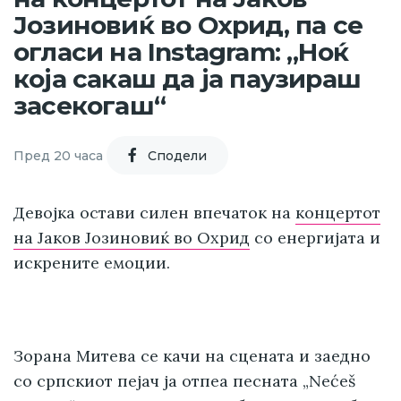
Јозиновиќ во Охрид, па се
огласи на Instagram: „Ноќ
која сакаш да ја паузираш
засекогаш“
Пред 20 часа
Cподели
Девојка
остави силен впечаток на
концертот
на Јаков Јозиновиќ во Охрид
со енергијата и
искрените емоции.
Зорана Митева се качи на сцената и заедно
со српскиот пејач ја отпеа песната „Nećeš