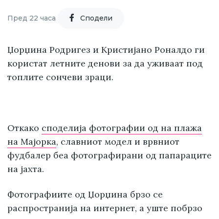
Пред 22 часа
Cподели
Џорџина Родригез и Кристијано Роналдо ги
користат летните денови за да уживаат под
топлите сончеви зраци.
Откако
споделија фотографии од на плажа
на Мајорка
, славниот модел и врвниот
фудбалер беа фотографирани од папараците
на јахта.
Фотографиите од Џорџина брзо се
распространија на интернет, а уште побрзо