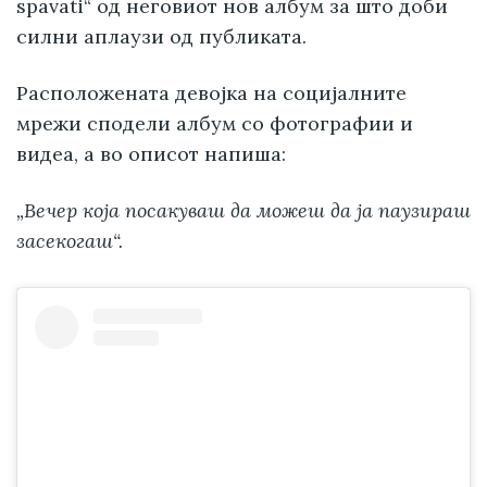
spavati“ од неговиот нов албум за што доби
силни аплаузи од публиката.
Расположената девојка на социјалните
мрежи сподели албум со фотографии и
видеа, а во описот напиша:
„Вечер која посакуваш да можеш да ја паузираш
засекогаш“.