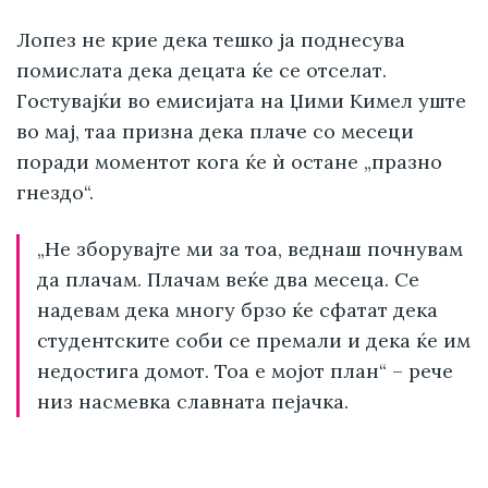
Лопез не крие дека тешко ја поднесува
помислата дека децата ќе се отселат.
Гостувајќи во емисијата на Џими Кимел уште
во мај, таа призна дека плаче со месеци
поради моментот кога ќе ѝ остане „празно
гнездо“.
„Не зборувајте ми за тоа, веднаш почнувам
да плачам. Плачам веќе два месеца. Се
надевам дека многу брзо ќе сфатат дека
студентските соби се премали и дека ќе им
недостига домот. Тоа е мојот план“ – рече
низ насмевка славната пејачка.