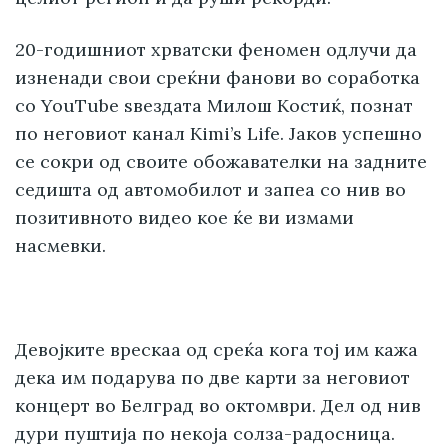
20-годишниот хрватски феномен одлучи да
изненади свои среќни фанови во соработка
со YouTube ѕвездата Милош Костиќ, познат
по неговиот канал Kimi’s Life. Јаков успешно
се сокри од своите обожавателки на задните
седишта од автомобилот и запеа со нив во
позитивното видео кое ќе ви измами
насмевки.
Девојките врескаа од среќа кога тој им кажа
дека им подарува по две карти за неговиот
концерт во Белград во октомври. Дел од нив
дури пуштија по некоја солза-радосница.