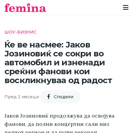
ШОУ-БИЗНИС
Ќе ве насмее: Јаков
Јозиновиќ се сокри во
автомобил и изненади
среќни фанови кои
воскликнуваа од радост
Пред 2 месеци
Cподели
Јаков Јозиновиќ продолжува да освојува
фанови, да полни концертни сали низ
целиот регион и да руши рекорди.