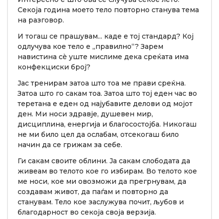
Секоја година моето тело повторно станува тема
на разговор.
И тогаш се прашувам... каде е тој стандард? Кој
одлучува кое тело е „правилно“? Зарем
навистина сè уште мислиме дека среќата има
конфекциски број?
Јас тренирам затоа што тоа ме прави среќна.
Затоа што го сакам тоа. Затоа што тој еден час во
теретана е еден од најубавите делови од мојот
ден. Ми носи здравје, душевен мир,
дисциплина, енергија и благосостојба. Никогаш
не ми било цел да ослабам, отсекогаш било
начин да се грижам за себе.
Ги сакам своите облини. Ја сакам слободата да
живеам во телото кое го избирам. Во телото кое
ме носи, кое ми овозможи да прегрнувам, да
создавам живот, да паѓам и повторно да
станувам. Тело кое заслужува почит, љубов и
благодарност во секоја своја верзија.