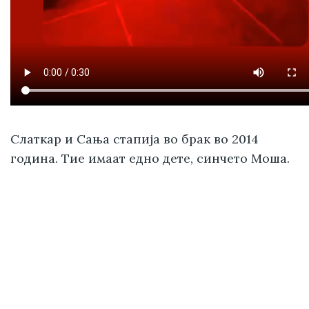
Слаткар и Сања стапија во брак во 2014
година. Тие имаат едно дете, синчето Моша.