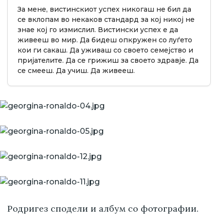
За мене, вистинскиот успех никогаш не бил да
се вклопам во некаков стандард за кој никој не
знае кој го измислил. Вистински успех е да
живееш во мир. Да бидеш опкружен со луѓето
кои ги сакаш. Да уживаш со своето семејство и
пријателите. Да се грижиш за своето здравје. Да
се смееш. Да учиш. Да живееш.
Родригез сподели и албум со фотографии.