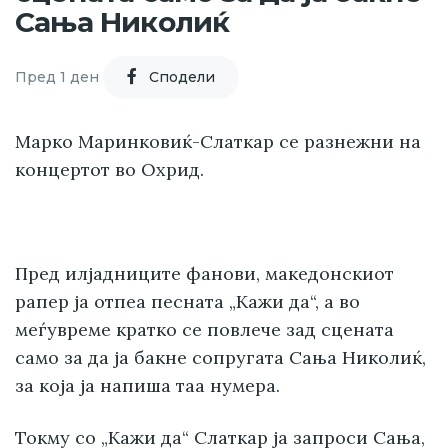
Сања Николиќ
Пред 1 ден
Cподели
Марко Маринковиќ-Слаткар се разнежни на
концертот во Охрид.
Пред илјадниците фанови, македонскиот
рапер ја отпеа песната „Кажи да“, а во
меѓувреме кратко се повлече зад сцената
само за да ја бакне сопругата Сања Николиќ,
за која ја напиша таа нумера.
Токму со „Кажи да“ Слаткар ја запроси Сања,