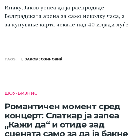
Инаку, Јаков успеа да ја распродаде
Белградската арена за само неколку часа, а
за купување карта чекале над 40 илјади луѓе.
TAGS
ЈАКОВ ЈОЗИНОВИЌ
ШОУ-БИЗНИС
Романтичен момент сред
концерт: Слаткар ја запеа
„Кажи да“ и отиде зад
сцената само за да ја бакне