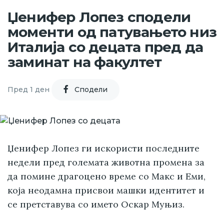
Џенифер Лопез сподели
моменти од патувањето низ
Италија со децата пред да
заминат на факултет
Пред 1 ден
Cподели
Џенифер Лопез ги искористи последните
недели пред големата животна промена за
да помине драгоцено време со Макс и Еми,
која неодамна присвои машки идентитет и
се претставува со името Оскар Муњиз.