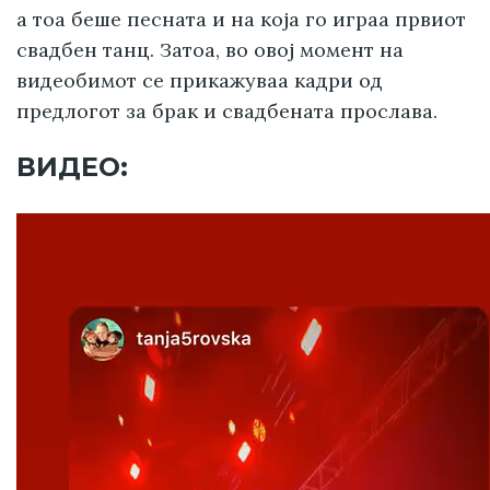
а тоа беше песната и на која го играа првиот
свадбен танц. Затоа, во овој момент на
видеобимот се прикажуваа кадри од
предлогот за брак и свадбената прослава.
ВИДЕО: