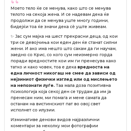
Моето тело ќе се менува, како што се менува
телото на секоја жена. И се надевам дека ќе
продолжи да се менува уште многу години,
бидејќи тоа ќе значи дека сè уште живеам.
✨ Јас сум мајка на шест прекрасни деца, од кои
три се девојчиња кои еден ден ќе станат силни
жени. И ако има нешто што сакам да ги научам,
заедно со Крис, со кого сум неизмерно горда
поради вредностите кои им ги пренесува како
татко и како човек, тоа е дека
вредноста на
една личност никогаш не смее да зависи од
нејзиниот физички изглед или од мислењето
на непознати луѓе.
Таа мала доза позитивна
психологија која секој ден се трудам да им ја
пренесам ним, ми помага и мене самата да
останам на вистинскиот пат во овој свет
исполнет со илузии.
Изминативе денови видов најразлични
коментари за неколку мои фотографии