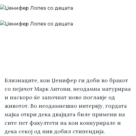
Близнаците, кои Џенифер ги доби во бракот
со пејачот Марк Антони, неодамна матурираа
и наскоро ќе започнат ново поглавје од
животот. Во неодамнешно интервју, гордата
мајка откри дека двајцата биле примени на
сите пет факултети на кои конкурирале и
дека секој од нив добил стипендија.