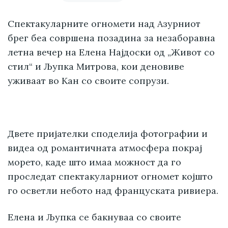
Спектакуларните огномети над Азурниот
брег беа совршена позадина за незаборавна
летна вечер на Елена Најдоски од „Живот со
стил“ и Љупка Митрова, кои деновиве
уживаат во Кан со своите сопрузи.
Двете пријателки споделија фотографии и
видеа од романтичната атмосфера покрај
морето, каде што имаа можност да го
проследат спектакуларниот огномет којшто
го осветли небото над француската ривиера.
Елена и Љупка се бакнуваа со своите