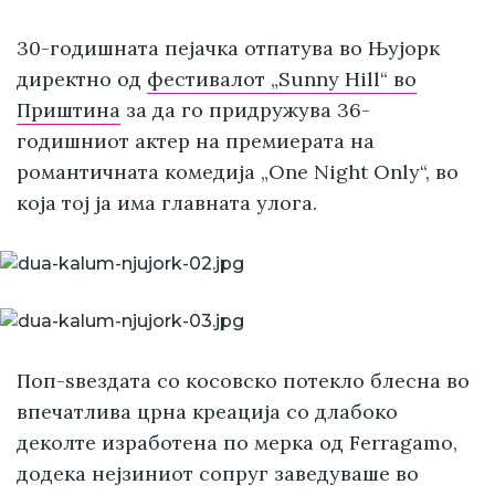
30-годишната пејачка отпатува во Њујорк
директно од
фестивалот „Sunny Hill“ во
Приштина
за да го придружува 36-
годишниот актер на премиерата на
романтичната комедија „One Night Only“, во
која тој ја има главната улога.
Поп-ѕвездата со косовско потекло блесна во
впечатлива црна креација со длабоко
деколте изработена по мерка од Ferragamo,
додека нејзиниот сопруг заведуваше во