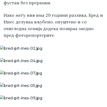
фустан без прерамки.
Иако меѓу нив има 29 години разлика, Бред и
Инес делуваа вљубено, опуштено и со
очигледна хемија додека позираа заедно
пред фоторепортерите.