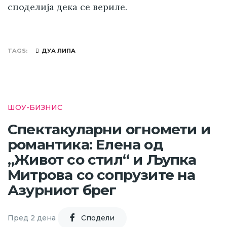
споделија дека се вериле.
TAGS
ДУА ЛИПА
ШОУ-БИЗНИС
Спектакуларни огномети и
романтика: Елена од
„Живот со стил“ и Љупка
Митрова со сопрузите на
Азурниот брег
Пред 2 дена
Cподели