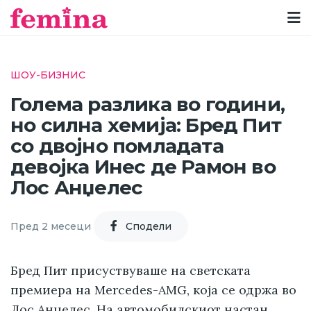
ШОУ-БИЗНИС
Голема разлика во години,
но силна хемија: Бред Пит
со двојно помладата
девојка Инес де Рамон во
Лос Анџелес
Пред 2 месеци
Cподели
Бред Пит присуствуваше на светската
премиера на Mercedes-AMG, која се одржа во
Лос Анџелес. На автомобилскиот настан,