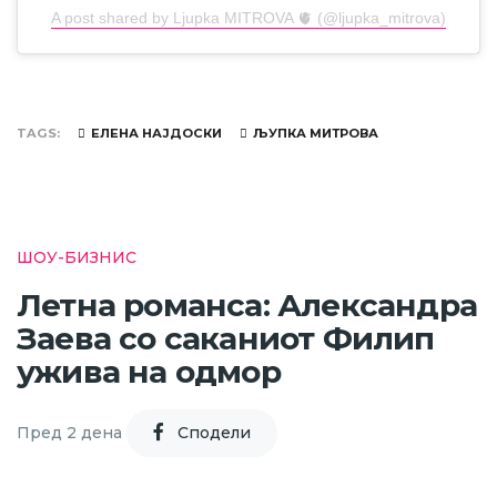
A post shared by Ljupka MITROVA 🫀 (@ljupka_mitrova)
TAGS
ЕЛЕНА НАЈДОСКИ
ЉУПКА МИТРОВА
ШОУ-БИЗНИС
Летна романса: Александра
Заева со саканиот Филип
ужива на одмор
Пред 2 дена
Cподели