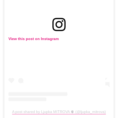
View this post on Instagram
A post shared by Ljupka MITROVA 🫀 (@ljupka_mitrova)