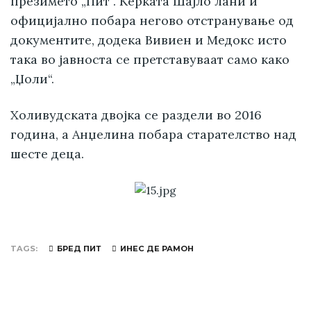
презимето „Пит“. Ќерката Шајло лани и
официјално побара негово отстранување од
документите, додека Вивиен и Медокс исто
така во јавноста се претставуваат само како
„Џоли“.
Холивудската двојка се раздели во 2016
година, а Анџелина побара старателство над
шесте деца.
TAGS
БРЕД ПИТ
ИНЕС ДЕ РАМОН