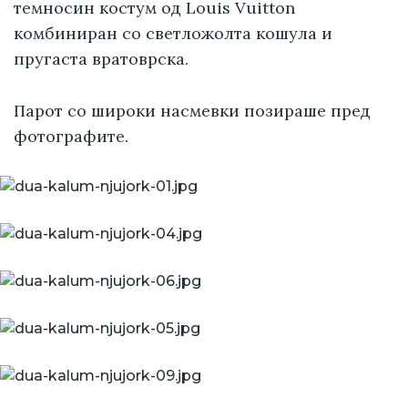
темносин костум од Louis Vuitton
комбиниран со светложолта кошула и
пругаста вратоврска.
Парот со широки насмевки позираше пред
фотографите.