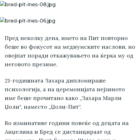
Пред неколку дена, името на Пит повторно
беше во фокусот на медиумските наслови, но
овојпат поради откажувањето на ќерка му од
неговото презиме.
21-годишната Захара дипломираше
психологија, а на церемонијата нејзиното
име беше прочитано како „Захара Марли
Џоли“, наместо „Џоли-Пит“.
Во изминативе години повеќе од децата на
Анџелина и Бред се дистанцираат од