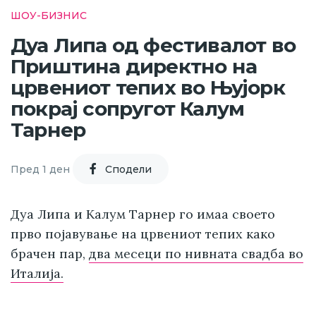
ШОУ-БИЗНИС
Дуа Липа од фестивалот во
Приштина директно на
црвениот тепих во Њујорк
покрај сопругот Калум
Тарнер
Пред 1 ден
Cподели
Дуа Липа и Калум Тарнер го имаа своето
прво појавување на црвениот тепих како
брачен пар,
два месеци по нивната свадба во
Италија.