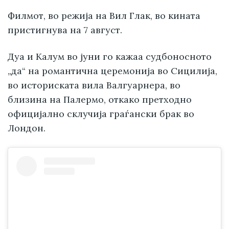
Филмот, во режија на Вил Глак, во кината
пристигнува на 7 август.
Дуа и Калум во јуни го кажаа судбоносното
„да“ на романтична церемонија во Сицилија,
во историската вила Валгуарнера, во
близина на Палермо, откако претходно
официјално склучија граѓански брак во
Лондон.