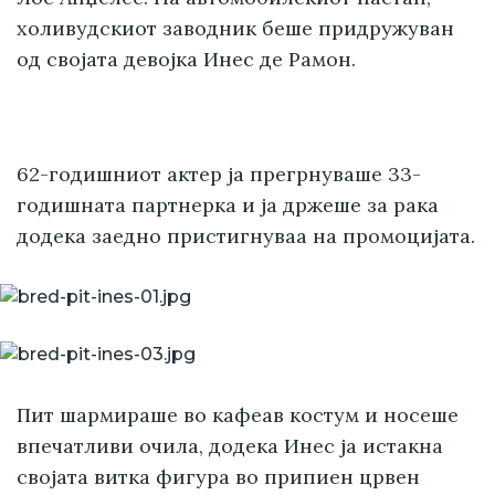
холивудскиот заводник беше придружуван
од својата девојка Инес де Рамон.
62-годишниот актер ја прегрнуваше 33-
годишната партнерка и ја држеше за рака
додека заедно пристигнуваа на промоцијата.
Пит шармираше во кафеав костум и носеше
впечатливи очила, додека Инес ја истакна
својата витка фигура во припиен црвен