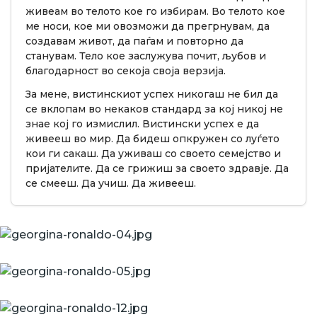
живеам во телото кое го избирам. Во телото кое
ме носи, кое ми овозможи да прегрнувам, да
создавам живот, да паѓам и повторно да
станувам. Тело кое заслужува почит, љубов и
благодарност во секоја своја верзија.
За мене, вистинскиот успех никогаш не бил да
се вклопам во некаков стандард за кој никој не
знае кој го измислил. Вистински успех е да
живееш во мир. Да бидеш опкружен со луѓето
кои ги сакаш. Да уживаш со своето семејство и
пријателите. Да се грижиш за своето здравје. Да
се смееш. Да учиш. Да живееш.