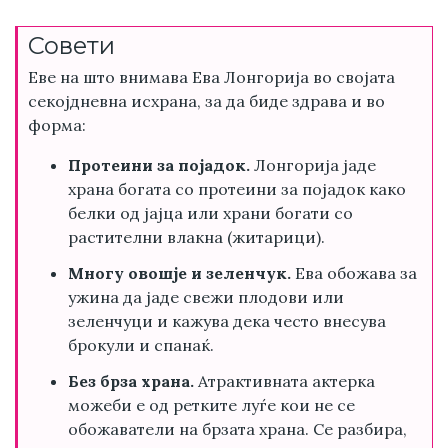
Совети
Еве на што внимава Ева Лонгорија во својата
секојдневна исхрана, за да биде здрава и во
форма:
Протеини за појадок.
Лонгорија јаде
храна богата со протеини за појадок како
белки од јајца или храни богати со
растителни влакна (житарици).
Многу овошје и зеленчук.
Ева обожава за
ужина да јаде свежи плодови или
зеленчуци и кажува дека често внесува
брокули и спанаќ.
Без брза храна.
Атрактивната актерка
можеби е од ретките луѓе кои не се
обожаватели на брзата храна. Се разбира,