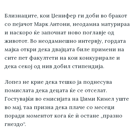
Близнаците, кои Џенифер ги доби во бракот
со пејачот Марк Антони, неодамна матурираа
и наскоро ќе започнат ново поглавје од
животот. Во неодамнешно интервју, гордата
мајка откри дека двајцата биле примени на
сите пет факултети на кои конкурирале и
дека секој од нив добил стипендија.
Лопез не крие дека тешко ја поднесува
помислата дека децата ќе се отселат.
Гостувајќи во емисијата на Џими Кимел уште
во мај, таа призна дека плаче со месеци
поради моментот кога ќе ѝ остане „празно
гнездо“.