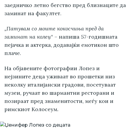
заедничко летно бегство пред близнаците да
заминат на факултет.
„Патувам со моите кокосчиња пред да
заминат на колеџ“
– напиша 57-годишната
пејачка и актерка, додавајќи емотикон што
плаче.
На објавените фотографии Лопез и
нејзините деца уживаат во прошетки низ
неколку италијански градови, посетуваат
музеи, ручаат во шармантни ресторани и
позираат пред знаменитости, меѓу кои и
римскиот Колосеум.