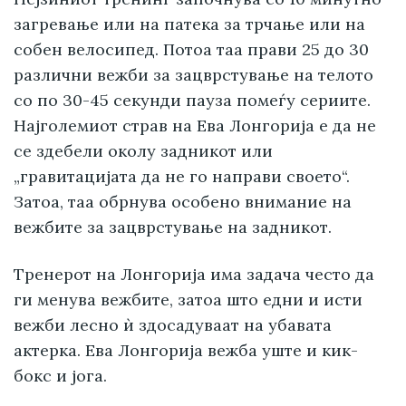
загревање или на патека за трчање или на
собен велосипед. Потоа таа прави 25 до 30
различни вежби за зацврстување на телото
со по 30-45 секунди пауза помеѓу сериите.
Најголемиот страв на Ева Лонгорија е да не
се здебели околу задникот или
„гравитацијата да не го направи своето“.
Затоа, таа обрнува особено внимание на
вежбите за зацврстување на задникот.
Тренерот на Лонгорија има задача често да
ги менува вежбите, затоа што едни и исти
вежби лесно ѝ здосадуваат на убавата
актерка. Ева Лонгорија вежба уште и кик-
бокс и јога.