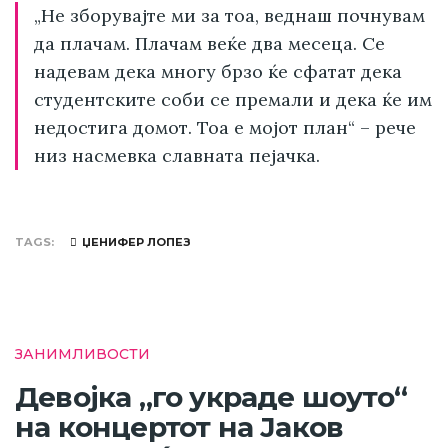
„Не зборувајте ми за тоа, веднаш почнувам
да плачам. Плачам веќе два месеца. Се
надевам дека многу брзо ќе сфатат дека
студентските соби се премали и дека ќе им
недостига домот. Тоа е мојот план“ – рече
низ насмевка славната пејачка.
TAGS
ЏЕНИФЕР ЛОПЕЗ
ЗАНИМЛИВОСТИ
Девојка „го украде шоуто“
на концертот на Јаков