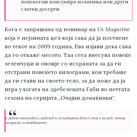
понекогаш консумира колачиња или други
слатки десерти.
Кога е запрашана од новинар на
Us Magazine
која е нејзината цел која сака да ја постигне
во текот на 2009 година, Ева изјави дека сака
да го откаже месото. Таа сега внесува повеќе
зеленчуци и овошје со исхраната за да ги
отстрани повеќето килограми, кои требаше
да ги стави на своето тело, за да може да ја
игра улогата на здебелената Габи во петтата
сезона на серијата „Очајни домаќинки“.
“
ома, јадам чоколаден сладолед и си кажувам дека е тоа е во ред, затоа
балансирала со вежбањето.