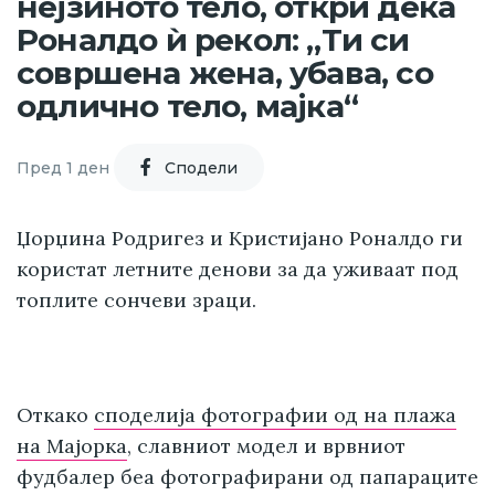
нејзиното тело, откри дека
Роналдо ѝ рекол: „Ти си
совршена жена, убава, со
одлично тело, мајка“
Пред 1 ден
Cподели
Џорџина Родригез и Кристијано Роналдо ги
користат летните денови за да уживаат под
топлите сончеви зраци.
Откако
споделија фотографии од на плажа
на Мајорка
, славниот модел и врвниот
фудбалер беа фотографирани од папараците