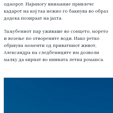
одморот. Најмногу внимание привлече
кадарот на кој таа нежно го бакнува во образ
додека позираат на јахта.
Заљубениот пар уживаше во сонцето, морето
и возење по отворените води. Иако ретко
објавува моменти од приватниот живот,
Александра на следбениците им дозволи
малку да ѕирнат во нивната летна романса.