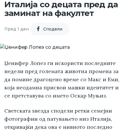
Италија со децата пред да
заминат на факултет
Пред 1 ден
Cподели
Џенифер Лопез ги искористи последните
недели пред големата животна промена за
да помине драгоцено време со Макс и Еми,
која неодамна присвои машки идентитет и
се претставува со името Оскар Муњиз.
Светската ѕвезда сподели ретки семејни
фотографии од патувањето низ Италија,
откривајќи дека ова е нивното последно