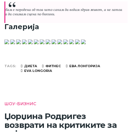
“
ежбам е породена од тоа што сакам да водам здрав живот, а не затоа
еба да снимам сцена по бикини.
Галерија
TAGS
ДИЕТА
ФИТНЕС
ЕВА ЛОНГОРИЈА
EVA LONGORIA
ШОУ-БИЗНИС
Џорџина Родригез
возврати на критиките за