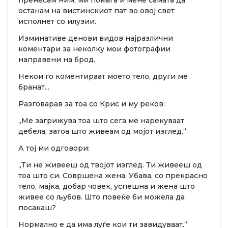
пренесам ним, ми помага и мене самата да
останам на вистинскиот пат во овој свет
исполнет со илузии.
Изминативе денови видов најразлични
коментари за неколку мои фотографии
направени на брод.
Некои го коментираат моето тело, други ме
бранат...
Разговарав за тоа со Крис и му реков:
„Ме загрижува тоа што сега ме нарекуваат
дебела, затоа што живеам од мојот изглед.“
А тој ми одговори:
„Ти не живееш од твојот изглед. Ти живееш од
тоа што си. Совршена жена. Убава, со прекрасно
тело, мајка, добар човек, успешна и жена што
живее со љубов. Што повеќе би можела да
посакаш?
Нормално е да има луѓе кои ти завидуваат.“