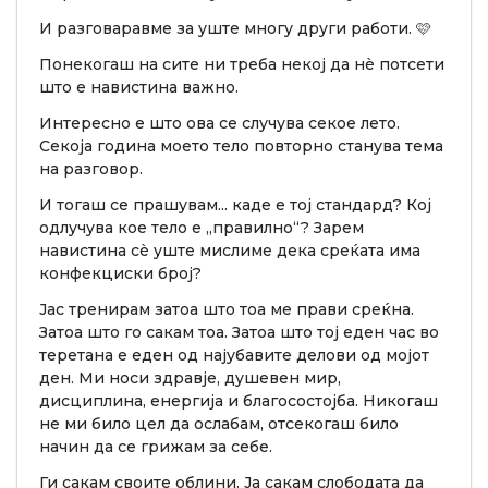
И разговаравме за уште многу други работи. 🩷
Понекогаш на сите ни треба некој да нè потсети
што е навистина важно.
Интересно е што ова се случува секое лето.
Секоја година моето тело повторно станува тема
на разговор.
И тогаш се прашувам... каде е тој стандард? Кој
одлучува кое тело е „правилно“? Зарем
навистина сè уште мислиме дека среќата има
конфекциски број?
Јас тренирам затоа што тоа ме прави среќна.
Затоа што го сакам тоа. Затоа што тој еден час во
теретана е еден од најубавите делови од мојот
ден. Ми носи здравје, душевен мир,
дисциплина, енергија и благосостојба. Никогаш
не ми било цел да ослабам, отсекогаш било
начин да се грижам за себе.
Ги сакам своите облини. Ја сакам слободата да