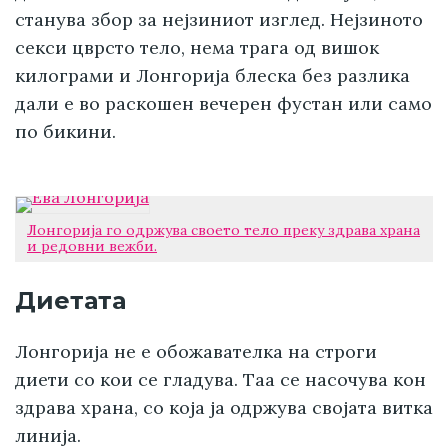
станува збор за нејзиниот изглед. Нејзиното
секси цврсто тело, нема трага од вишок
килограми и Лонгорија блеска без разлика
дали е во раскошен вечерен фустан или само
по бикини.
Лонгорија го одржува своето тело преку здрава храна
и редовни вежби.
Диетата
Лонгорија не е обожавателка на строги
диети со кои се гладува. Таа се насочува кон
здрава храна, со која ја одржува својата витка
линија.