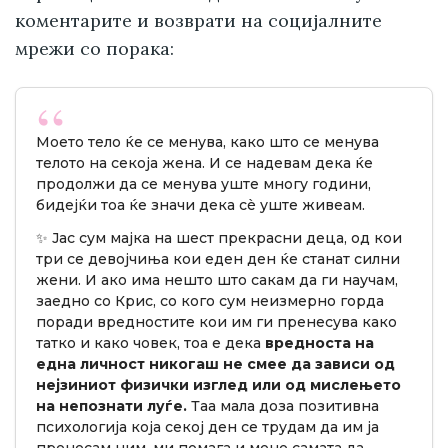
коментарите и возврати на социјалните
мрежи со порака:
Моето тело ќе се менува, како што се менува
телото на секоја жена. И се надевам дека ќе
продолжи да се менува уште многу години,
бидејќи тоа ќе значи дека сè уште живеам.
✨ Јас сум мајка на шест прекрасни деца, од кои
три се девојчиња кои еден ден ќе станат силни
жени. И ако има нешто што сакам да ги научам,
заедно со Крис, со кого сум неизмерно горда
поради вредностите кои им ги пренесува како
татко и како човек, тоа е дека
вредноста на
една личност никогаш не смее да зависи од
нејзиниот физички изглед или од мислењето
на непознати луѓе.
Таа мала доза позитивна
психологија која секој ден се трудам да им ја