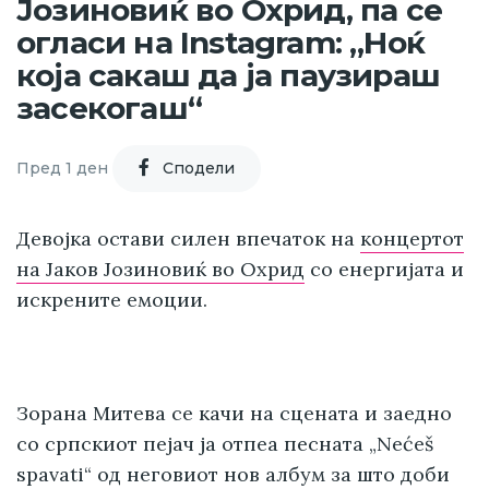
Јозиновиќ во Охрид, па се
огласи на Instagram: „Ноќ
која сакаш да ја паузираш
засекогаш“
Пред 1 ден
Cподели
Девојка
остави силен впечаток на
концертот
на Јаков Јозиновиќ во Охрид
со енергијата и
искрените емоции.
Зорана Митева се качи на сцената и заедно
со српскиот пејач ја отпеа песната „Nećeš
spavati“ од неговиот нов албум за што доби