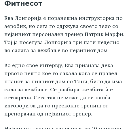
Фитнесот
Ева Лонгорија е поранешна инструкторка по
аеробик, но сега го одржува своето тело со
нејзиниот персонален тренер Патрик Марфи.
Тој ја посетува Лонгорија три пати неделно
во салата за вежбање во нејзиниот дом.
Во едно свое интервју, Ева признава дека
првото нешто кое го сакала кога се правел
планот за нивниот дом со Тони, било да има
сала за вежбање. Се разбира, желбата ѝ е
остварена. Сега таа не може да си наоѓа
изговори за да го прескокне тренингот
препорачан од нејзиниот тренер.
Нејзиниот тренинг започнува со 10 минутно