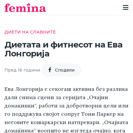
ДИЕТИ НА СЛАВНИТЕ
Диетата и фитнесот на Ева
Лонгорија
Пред 16 години
Cподели
Ева Лонгорија е секогаш активна без разлика
дали снима сцени за серијата „Очајни
домакинки“, работи за добротворни цели или
го поддржува својот сопруг Тони Паркер на
неговите кошаркарски натпревари. „Очајната
домаќинка“ воопшто не изгледа очајно, кога