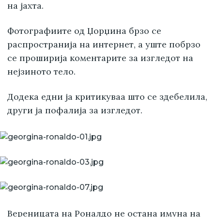
на јахта.
Фотографиите од Џорџина брзо се
распространија на интернет, а уште побрзо
се проширија коментарите за изгледот на
нејзиното тело.
Додека едни ја критикуваа што се здебелила,
други ја пофалија за изгледот.
Вереницата на Роналдо не остана имуна на