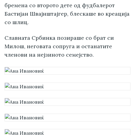
бремена со второто дете од фудбалерот
Бастијан Швајнштајгер, блескаше во креација
со шлиц.
Славната Србинка позираше со брат си
Милош, неговата сопруга и останатите
членови на нејзиното семејство.