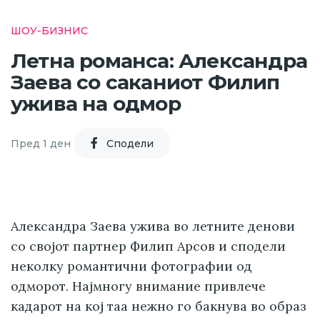
ШОУ-БИЗНИС
Летна романса: Александра
Заева со саканиот Филип
ужива на одмор
Пред 1 ден
Cподели
Александра Заева ужива во летните денови
со својот партнер Филип Арсов и сподели
неколку романтични фотографии од
одморот. Најмногу внимание привлече
кадарот на кој таа нежно го бакнува во образ