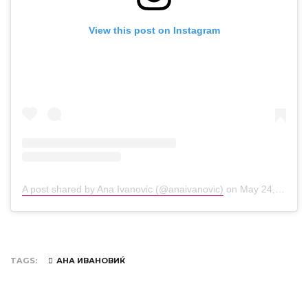
View this post on Instagram
A post shared by Ana Ivanovic (@anaivanovic)
on
May 24, 2019 at 5:00am PDT
TAGS
АНА ИВАНОВИЌ