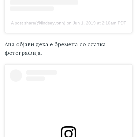
A post share(@lindseyvonn)
on
Jun 1, 2019 at 2:10am PDT
Ана објави дека е бремена со слатка
фотографија.