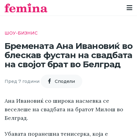
ШОУ-БИЗНИС
Бремената Ана Ивановиќ во
блескав фустан на свадбата
на својот брат во Белград
Пред 7 години
Cподели
Ана Ивановиќ со широка насмевка се
веселеше на свадбата на братот Милош во
Белград.
Убавата поранешна тенисерка, која е