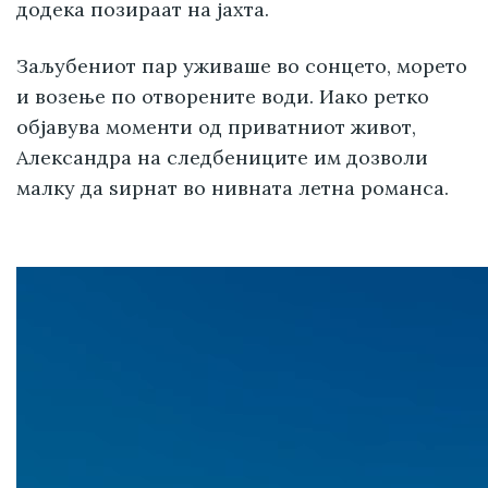
додека позираат на јахта.
Заљубениот пар уживаше во сонцето, морето
и возење по отворените води. Иако ретко
објавува моменти од приватниот живот,
Александра на следбениците им дозволи
малку да ѕирнат во нивната летна романса.