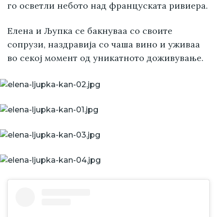
го осветли небото над француската ривиера.
Елена и Љупка се бакнуваа со своите
сопрузи, наздравија со чаша вино и уживаа
во секој момент од уникатното доживување.