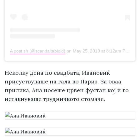
A post sh (@scandaltabloid)
on
May 25, 2019 at 8:12am PDT
Неколку дена по свадбата, Ивановиќ
присуствуваше на гала во Париз. За оваа
прилика, Ана носеше црвен фустан кој ѝ го
истакнуваше трудничкото стомаче.