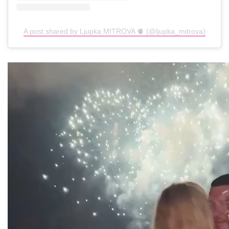
A post shared by Ljupka MITROVA 🫀 (@ljupka_mitrova)