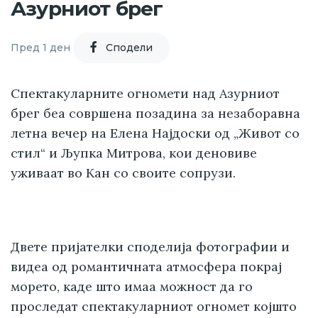
Азурниот брег
Пред 1 ден
Cподели
Спектакуларните огномети над Азурниот
брег беа совршена позадина за незаборавна
летна вечер на Елена Најдоски од „Живот со
стил“ и Љупка Митрова, кои деновиве
уживаат во Кан со своите сопрузи.
Двете пријателки споделија фотографии и
видеа од романтичната атмосфера покрај
морето, каде што имаа можност да го
проследат спектакуларниот огномет којшто