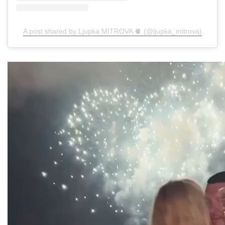
A post shared by Ljupka MITROVA 🫀 (@ljupka_mitrova)