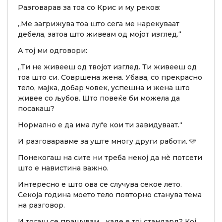
Разговарав за тоа со Крис и му реков:
„Ме загрижува тоа што сега ме нарекуваат
дебела, затоа што живеам од мојот изглед.“
А тој ми одговори:
„Ти не живееш од твојот изглед. Ти живееш од
тоа што си. Совршена жена. Убава, со прекрасно
тело, мајка, добар човек, успешна и жена што
живее со љубов. Што повеќе би можела да
посакаш?
Нормално е да има луѓе кои ти завидуваат.“
И разговаравме за уште многу други работи. 🩷
Понекогаш на сите ни треба некој да нè потсети
што е навистина важно.
Интересно е што ова се случува секое лето.
Секоја година моето тело повторно станува тема
на разговор.
И тогаш се прашувам... каде е тој стандард? Кој