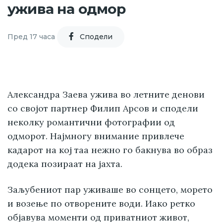
ужива на одмор
Пред 17 часа
Cподели
Александра Заева ужива во летните денови
со својот партнер Филип Арсов и сподели
неколку романтични фотографии од
одморот. Најмногу внимание привлече
кадарот на кој таа нежно го бакнува во образ
додека позираат на јахта.
Заљубениот пар уживаше во сонцето, морето
и возење по отворените води. Иако ретко
објавува моменти од приватниот живот,