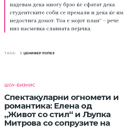
надевам дека многу брзо ќе сфатат дека
студентските соби се премали и дека ќе им
недостига домот. Тоа е мојот план“ – рече
низ насмевка славната пејачка.
TAGS
ЏЕНИФЕР ЛОПЕЗ
ШОУ-БИЗНИС
Спектакуларни огномети и
романтика: Елена од
„Живот со стил“ и Љупка
Митрова со сопрузите на