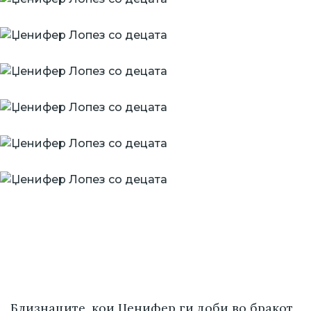
Близнаците, кои Џенифер ги доби во бракот