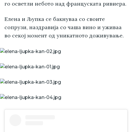
го осветли небото над француската ривиера.
Елена и Љупка се бакнуваа со своите
сопрузи, наздравија со чаша вино и уживаа
во секој момент од уникатното доживување.