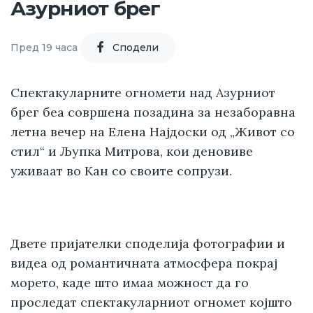
Азурниот брег
Пред 19 часа
Cподели
Спектакуларните огномети над Азурниот
брег беа совршена позадина за незаборавна
летна вечер на Елена Најдоски од „Живот со
стил“ и Љупка Митрова, кои деновиве
уживаат во Кан со своите сопрузи.
Двете пријателки споделија фотографии и
видеа од романтичната атмосфера покрај
морето, каде што имаа можност да го
проследат спектакуларниот огномет којшто