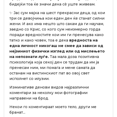
бидејќи тоа ќе значи дека сè уште живеам.
✨ Јас сум мајка на шест прекрасни деца, од кои
три се девојчиња кои еден ден ќе станат силни
жени. И ако има нешто што сакам да ги научам,
заедно со Крис, со кого сум неизмерно горда
поради вредностите кои им ги пренесува како
татко и како човек, тоа е дека
вредноста на
една личност никогаш не смее да зависи од
нејзиниот физички изглед или од мислењето
на непознати луѓе.
Таа мала доза позитивна
психологија која секој ден се трудам да им ја
пренесам ним, ми помага и мене самата да
останам на вистинскиот пат во овој свет
исполнет со илузии.
Изминативе денови видов најразлични
коментари за неколку мои фотографии
направени на брод.
Некои го коментираат моето тело, други ме
бранат...