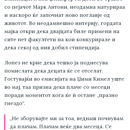
со пејачот Марк Антони, неодамна матурираа
и наскоро ќе започнат ново поглавје од
животот. Во неодамнешно интервју, гордата
мајка откри дека двајцата биле примени на
сите пет факултети на кои конкурирале и
дека секој од нив добил стипендија.
Лопез не крие дека тешко ја поднесува
помислата дека децата ќе се отселат.
Гостувајќи во емисијата на Џими Кимел уште
во мај, таа призна дека плаче со месеци
поради моментот кога ќе ѝ остане „празно
гнездо“.
„Не зборувајте ми за тоа, веднаш почнувам
да плачам. Плачам веќе два месеца. Се