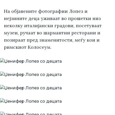
На објавените фотографии Лопез и
нејзините деца уживаат во прошетки низ
неколку италијански градови, посетуваат
музеи, ручаат во шармантни ресторани и
позираат пред знаменитости, меѓу кои и
римскиот Колосеум.