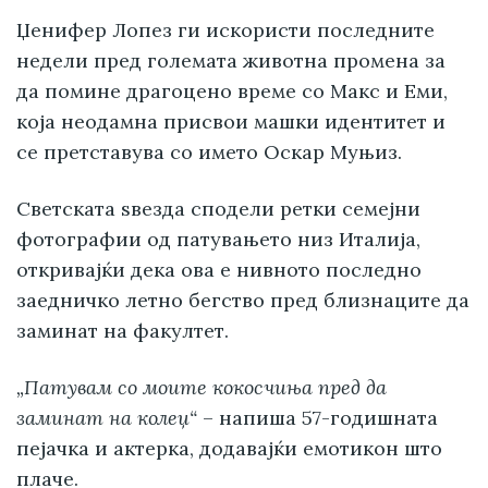
Џенифер Лопез ги искористи последните
недели пред големата животна промена за
да помине драгоцено време со Макс и Еми,
која неодамна присвои машки идентитет и
се претставува со името Оскар Муњиз.
Светската ѕвезда сподели ретки семејни
фотографии од патувањето низ Италија,
откривајќи дека ова е нивното последно
заедничко летно бегство пред близнаците да
заминат на факултет.
„Патувам со моите кокосчиња пред да
заминат на колеџ“
– напиша 57-годишната
пејачка и актерка, додавајќи емотикон што
плаче.