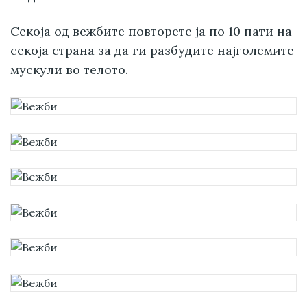
Секоја од вежбите повторете ја по 10 пати на
секоја страна за да ги разбудите најголемите
мускули во телото.