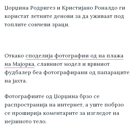
Џорџина Родригез и Кристијано Роналдо ги
користат летните денови за да уживаат под
топлите сончеви зраци.
Откако
споделија фотографии од на плажа
на Мајорка
, славниот модел и врвниот
фудбалер беа фотографирани од папараците
на јахта.
Фотографиите од Џорџина брзо се
распространија на интернет, а уште побрзо
се проширија коментарите за изгледот на
нејзиното тело.