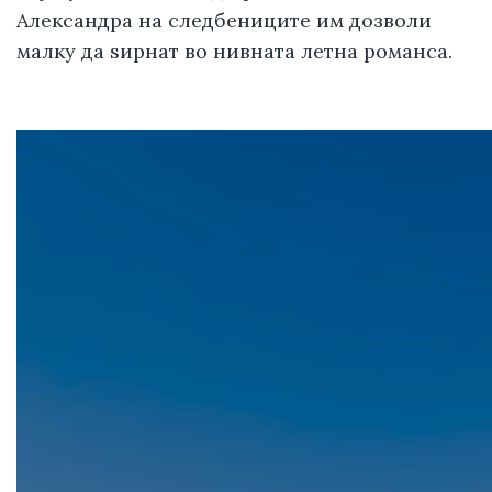
Александра на следбениците им дозволи
малку да ѕирнат во нивната летна романса.