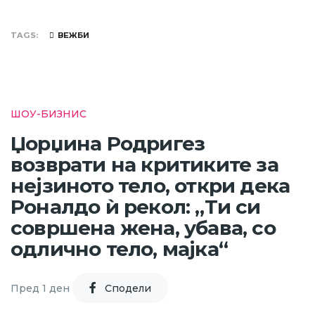
TAGS
ВЕЖБИ
ШОУ-БИЗНИС
Џорџина Родригез
возврати на критиките за
нејзиното тело, откри дека
Роналдо ѝ рекол: „Ти си
совршена жена, убава, со
одлично тело, мајка“
Пред 1 ден
Cподели