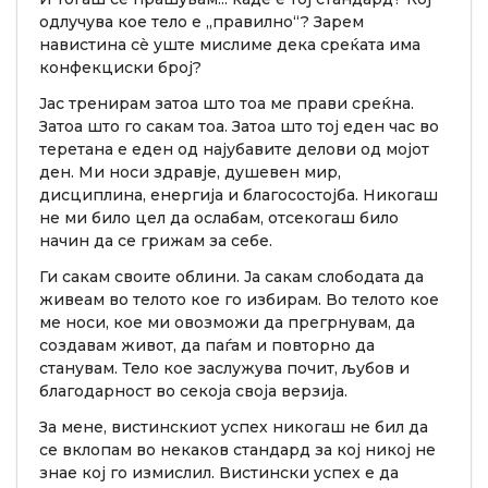
одлучува кое тело е „правилно“? Зарем
навистина сè уште мислиме дека среќата има
конфекциски број?
Јас тренирам затоа што тоа ме прави среќна.
Затоа што го сакам тоа. Затоа што тој еден час во
теретана е еден од најубавите делови од мојот
ден. Ми носи здравје, душевен мир,
дисциплина, енергија и благосостојба. Никогаш
не ми било цел да ослабам, отсекогаш било
начин да се грижам за себе.
Ги сакам своите облини. Ја сакам слободата да
живеам во телото кое го избирам. Во телото кое
ме носи, кое ми овозможи да прегрнувам, да
создавам живот, да паѓам и повторно да
станувам. Тело кое заслужува почит, љубов и
благодарност во секоја своја верзија.
За мене, вистинскиот успех никогаш не бил да
се вклопам во некаков стандард за кој никој не
знае кој го измислил. Вистински успех е да