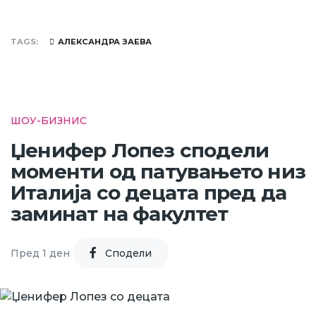
TAGS
АЛЕКСАНДРА ЗАЕВА
ШОУ-БИЗНИС
Џенифер Лопез сподели
моменти од патувањето низ
Италија со децата пред да
заминат на факултет
Пред 1 ден
Cподели