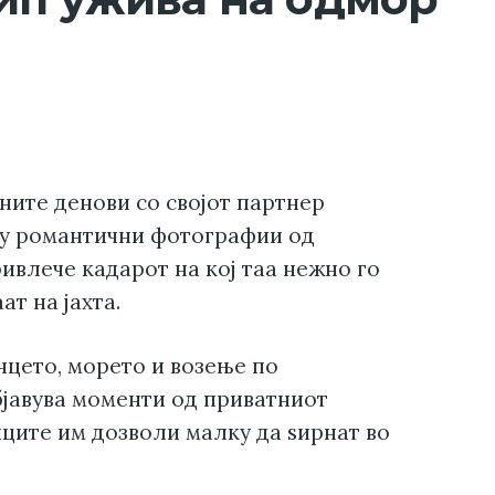
ните денови со својот партнер
ку романтични фотографии од
ивлече кадарот на кој таа нежно го
ат на јахта.
цето, морето и возење по
бјавува моменти од приватниот
ците им дозволи малку да ѕирнат во