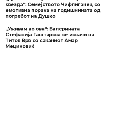
ѕвезда“: Семејството Чифлиганец со
емотивна порака на годишнината од
погребот на Душко
„Уживам во ова“: Балерината
Стефанија Гаштарска се искачи на
Титов Врв со саканиот Амар
Мециновиќ