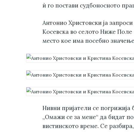
ѝ го постави судбоносното пра
Антонио Христовски ја запроси
Косевска во селото Ниже Поле в
место кое има посебно значење 
Нивни пријатели се погрижија
„Омажи се за мене“ да бидат п
вистинското време. Се разбира,