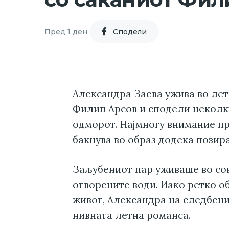
Пред 1 ден
Cподели
Александра Заева ужива во лет
Филип Арсов и сподели некол
одморот. Најмногу внимание пр
бакнува во образ додека позира
Заљубениот пар уживаше во сон
отворените води. Иако ретко о
живот, Александра на следбени
нивната летна романса.