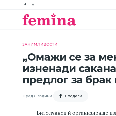
ЗАНИМЛИВОСТИ
„Омажи се за мен
изненади сакана
предлог за брак
Пред 6 години
Cподели
Битолчанец ѝ организираше изн