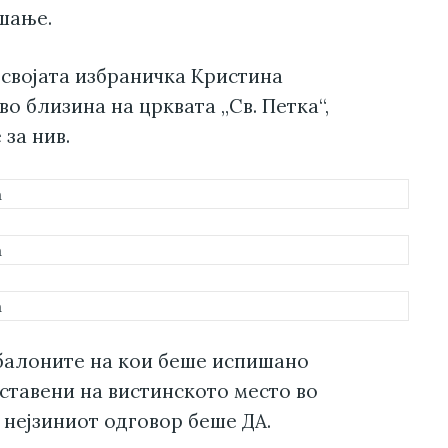
шање.
 својата избраничка Кристина
о близина на црквата „Св. Петка“,
за нив.
 балоните на кои беше испишано
оставени на вистинското место во
 нејзиниот одговор беше ДА.