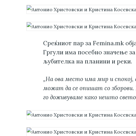
Среќниот пар за Femina.mk обј
Гргули има посебно значење за 
љубителка на планини и реки.
„На ова место има мир и спокој,
можат да се опишат со зборови. 
го доживуваме како нешто свето