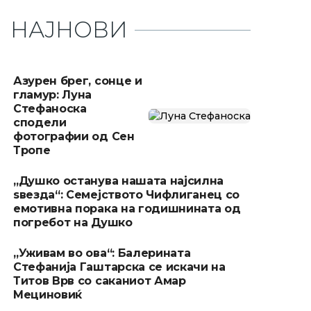
НАЈНОВИ
Азурен брег, сонце и
гламур: Луна
Стефаноска
сподели
фотографии од Сен
Тропе
„Душко останува нашата најсилна
ѕвезда“: Семејството Чифлиганец со
емотивна порака на годишнината од
погребот на Душко
„Уживам во ова“: Балерината
Стефанија Гаштарска се искачи на
Титов Врв со саканиот Амар
Мециновиќ