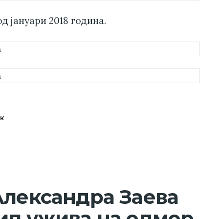
д јануари 2018 година.
АК
Александра Заева
ип ужива на одмор