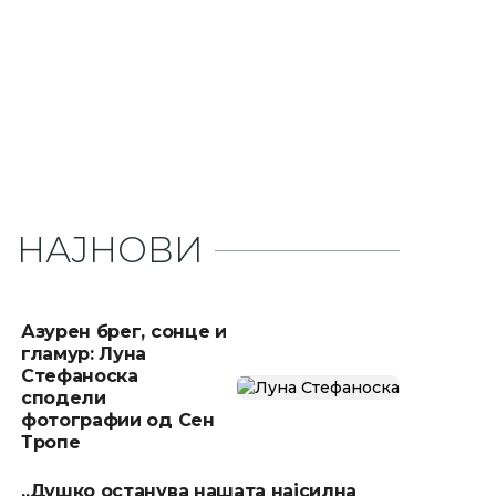
НАЈНОВИ
Азурен брег, сонце и
гламур: Луна
Стефаноска
сподели
фотографии од Сен
Тропе
„Душко останува нашата најсилна