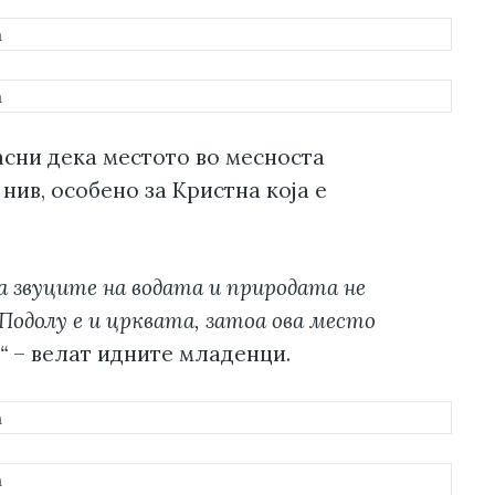
асни дека местото во месноста
нив, особено за Кристна која е
 а звуците на водата и природата не
Подолу е и црквата, затоа ова место
“
– велат идните младенци.