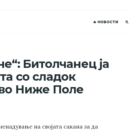
🔥 НОВОСТИ
♏
е“: Битолчанец ја
та со сладок
 во Ниже Поле
енадување на својата сакана за да